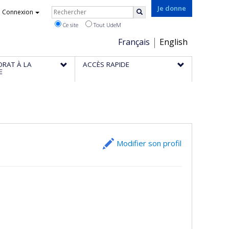
Rechercher
Je donne
Connexion
Rechercher
Ce site
Tout UdeM
Choix
Français
English
de
ORAT À LA
ACCÈS RAPIDE
la
E
langue
Modifier son profil