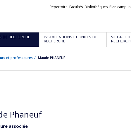
Liens
Répertoire
Facultés
Bibliothèques
Plan campus
externes
S DE RECHERCHE
INSTALLATIONS ET UNITÉS DE
VICE-RECT
RECHERCHE
RECHERCH
urs et professeures
Maude PHANEUF
e Phaneuf
ure associée