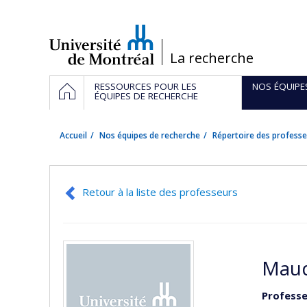
Passer
au
contenu
/
La recherche
Navigation
ACCUEIL
RESSOURCES POUR LES
NOS ÉQUIPE
principale
ÉQUIPES DE RECHERCHE
Accueil
Nos équipes de recherche
Répertoire des professe
Retour à la liste des professeurs
Maud
Professe