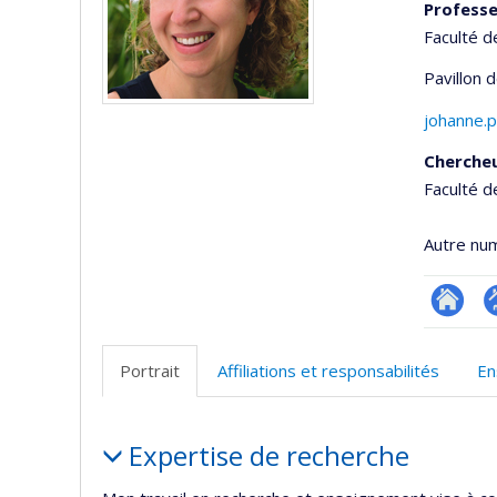
Professe
Faculté d
Pavillon 
johanne.p
Cherche
Faculté d
Autre nu
Researc
P
p
Portrait
Affiliations et responsabilités
En
(
Portrait
Expertise de recherche