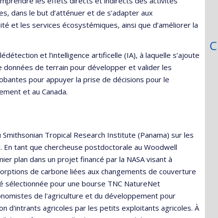
prendre les effets directs et indirects des activités
s, dans le but d’atténuer et de s’adapter aux
té et les services écosystémiques, ainsi que d’améliorer la
C
édétection et l’intelligence artificelle (IA), à laquelle s’ajoute
e données de terrain pour développer et valider les
obantes pour appuyer la prise de décisions pour le
ement et au Canada.
au Smithsonian Tropical Research Institute (Panama) sur les
. En tant que chercheuse postdoctorale au Woodwell
ier plan dans un projet financé par la NASA visant à
sorptions de carbone liées aux changements de couverture
a été sélectionnée pour une bourse TNC NatureNet
 économistes de l'agriculture et du développement pour
tion d'intrants agricoles par les petits exploitants agricoles. À