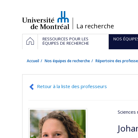
Passer
au
contenu
/
La recherche
Navigation
ACCUEIL
RESSOURCES POUR LES
NOS ÉQUIPE
principale
ÉQUIPES DE RECHERCHE
Accueil
Nos équipes de recherche
Répertoire des professe
Retour à la liste des professeurs
Sciences 
Johan