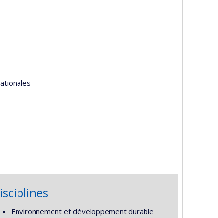
nationales
isciplines
Environnement et développement durable