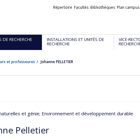
Liens
Répertoire
Facultés
Bibliothèques
Plan campus
externes
S DE RECHERCHE
INSTALLATIONS ET UNITÉS DE
VICE-RECT
RECHERCHE
RECHERCH
urs et professeures
Johanne PELLETIER
naturelles et génie
; Environnement et développement durable
ne Pelletier