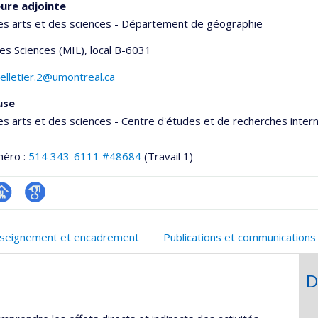
ure adjointe
es arts et des sciences - Département de géographie
des Sciences (MIL)
, local B-6031
elletier.2@umontreal.ca
use
es arts et des sciences - Centre d'études et de recherches inter
méro :
514 343-6111 #48684
(Travail 1)
hGate
age
Google
rofessionnelle
Scholar
seignement et encadrement
Publications et communications
faculté,département,école)
D