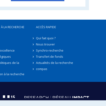
 À LA RECHERCHE
ACCÈS RAPIDE
Qui fait quoi ?
Nous trouver
'excellence
Synchro-recherche
tégiques
Transfert de fonds
litiques de la
Actualités de la recherche
compas
en à la recherche