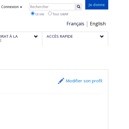
Rechercher
Je donne
Connexion
Rechercher
Ce site
Tout UdeM
Choix
Français
English
de
ORAT À LA
ACCÈS RAPIDE
la
E
langue
Modifier son profil