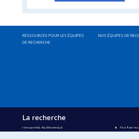
RESSOURCES POUR LES ÉQUIPES
NOS ÉQUIPES DE REC
DE RECHERCHE
La recherche
Université de Montréal
Qui fait qu
C.P. 6128, succursale Centre-ville
Nous trou