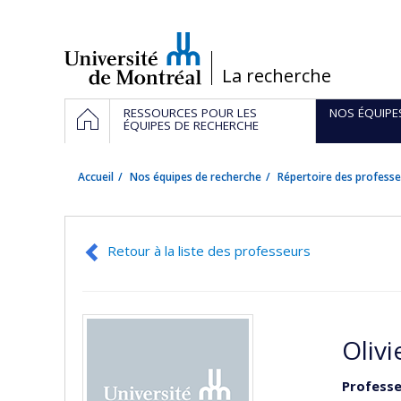
Passer
au
contenu
/
La recherche
Navigation
ACCUEIL
RESSOURCES POUR LES
NOS ÉQUIPE
principale
ÉQUIPES DE RECHERCHE
Accueil
Nos équipes de recherche
Répertoire des professe
Retour à la liste des professeurs
Olivi
Professe