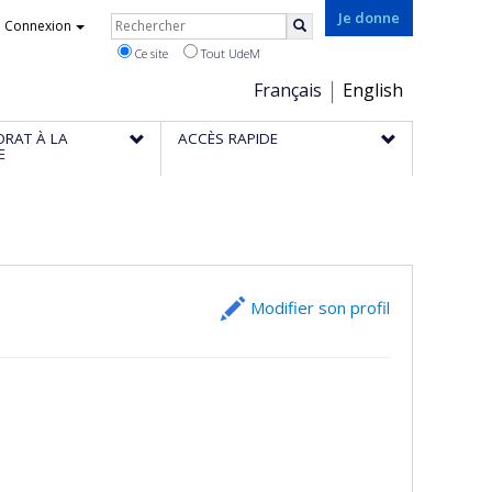
Rechercher
Je donne
Connexion
Rechercher
Ce site
Tout UdeM
Choix
Français
English
de
ORAT À LA
ACCÈS RAPIDE
la
E
langue
Modifier son profil