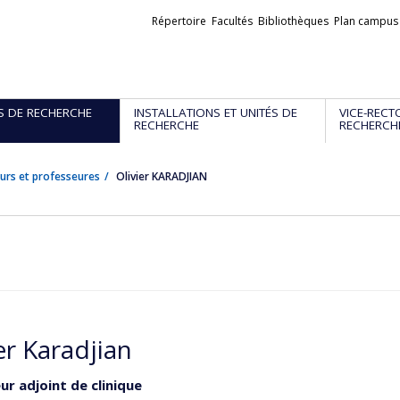
Liens
Répertoire
Facultés
Bibliothèques
Plan campus
externes
S DE RECHERCHE
INSTALLATIONS ET UNITÉS DE
VICE-RECT
RECHERCHE
RECHERCH
urs et professeures
Olivier KARADJIAN
er Karadjian
ur adjoint de clinique