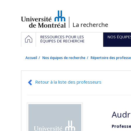
Passer
au
contenu
/
La recherche
Navigation
ACCUEIL
RESSOURCES POUR LES
NOS ÉQUIPE
principale
ÉQUIPES DE RECHERCHE
Accueil
Nos équipes de recherche
Répertoire des professe
Retour à la liste des professeurs
Audr
Professe