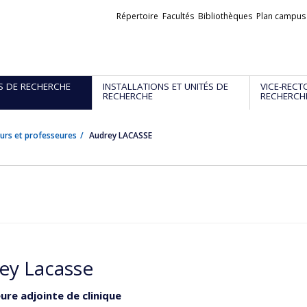
Liens
Répertoire
Facultés
Bibliothèques
Plan campus
externes
S DE RECHERCHE
INSTALLATIONS ET UNITÉS DE
VICE-RECT
RECHERCHE
RECHERCH
urs et professeures
Audrey LACASSE
ey Lacasse
ure adjointe de clinique