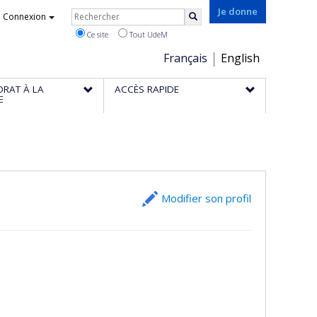
Rechercher
Je donne
Connexion
Rechercher
Ce site
Tout UdeM
Choix
Français
English
de
ORAT À LA
ACCÈS RAPIDE
la
E
langue
Modifier son profil