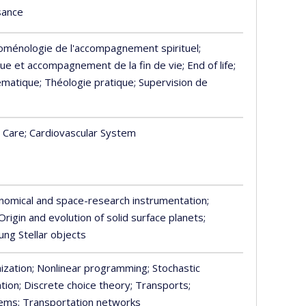
sance
oménologie de l'accompagnement spirituel
;
ique et accompagnement de la fin de vie
; End of life
;
ématique
; Théologie pratique
; Supervision de
e Care
; Cardiovascular System
onomical and space-research instrumentation
;
 Origin and evolution of solid surface planets
;
ung Stellar objects
ization
; Nonlinear programming
; Stochastic
tion
; Discrete choice theory
; Transports
;
tems
; Transportation networks