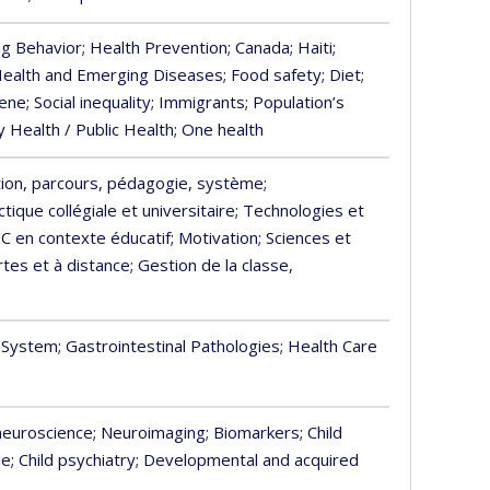
ng Behavior
; Health Prevention
; Canada
; Haiti
;
 Health and Emerging Diseases
; Food safety
; Diet
;
iene
; Social inequality
; Immigrants
; Population’s
 Health / Public Health
; One health
ion, parcours, pédagogie, système
;
ique collégiale et universitaire
; Technologies et
IC en contexte éducatif
; Motivation
; Sciences et
tes et à distance
; Gestion de la classe,
y System
; Gastrointestinal Pathologies
; Health Care
 neuroscience
; Neuroimaging
; Biomarkers
; Child
ie
; Child psychiatry
; Developmental and acquired