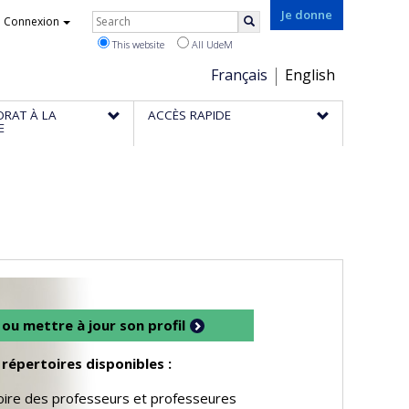
Rechercher
Je donne
Connexion
Search
This website
All UdeM
Choix
Français
English
de
ORAT À LA
ACCÈS RAPIDE
la
E
langue
 ou mettre à jour son profil
répertoires disponibles :
ire des professeurs et professeures