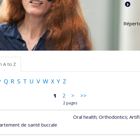
Réperto
m A to Z
P
Q
R
S
T
U
V
W
X
Y
Z
1
2
>
>>
2 pages
Oral health
; Orthodontics
; Artif
artement de santé buccale