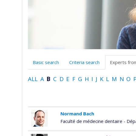
Basic search
Criteria search
Experts fro
ALL
A
B
C
D
E
F
G
H
I
J
K
L
M
N
O
Normand Bach
Faculté de médecine dentaire - Dép