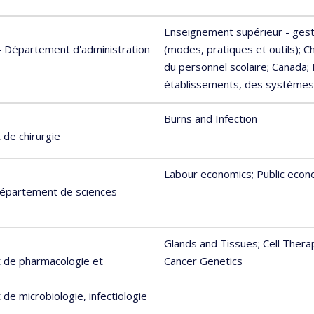
Enseignement supérieur - gest
ntly
 - Département d'administration
(modes, pratiques et outils)
; C
iting
du personnel scolaire
; Canada
;
établissements, des systèmes 
Burns and Infection
de chirurgie
Labour economics
; Public eco
 Département de sciences
Glands and Tissues
; Cell Ther
 de pharmacologie et
Cancer Genetics
e microbiologie, infectiologie