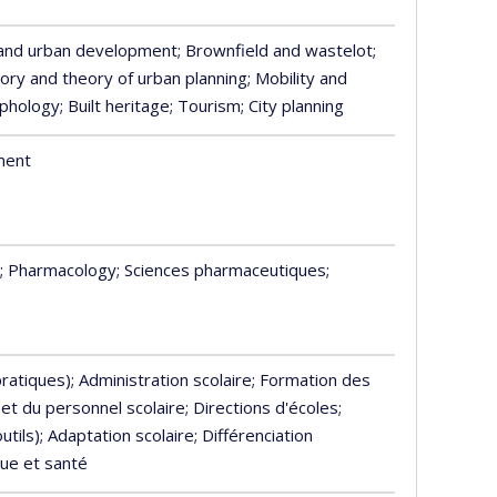
 and urban development
; Brownfield and wastelot
;
tory and theory of urban planning
; Mobility and
rphology
; Built heritage
; Tourism
; City planning
ment
; Pharmacology
; Sciences pharmaceutiques
;
pratiques)
; Administration scolaire
; Formation des
et du personnel scolaire
; Directions d'écoles
;
utils)
; Adaptation scolaire
; Différenciation
que et santé