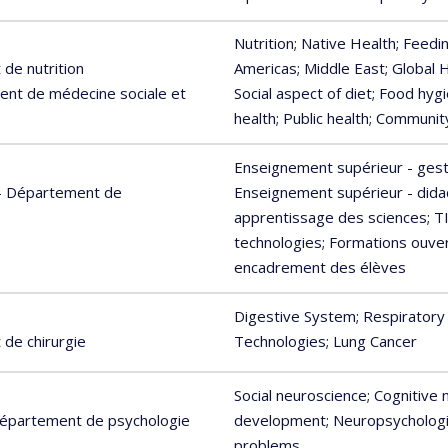
Nutrition
; Native Health
; Feedi
de nutrition
Americas
; Middle East
; Global
ent de médecine sociale et
Social aspect of diet
; Food hyg
health
; Public health
; Community
Enseignement supérieur - gest
n - Département de
Enseignement supérieur - didact
apprentissage des sciences
; T
technologies
; Formations ouver
encadrement des élèves
Digestive System
; Respirator
de chirurgie
Technologies
; Lung Cancer
Social neuroscience
; Cognitive
 Département de psychologie
development
; Neuropsycholog
problems