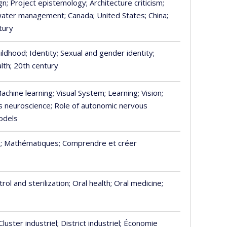
gn
; Project epistemology
; Architecture criticism
;
l water management
; Canada
; United States
; China
;
tury
hildhood
; Identity
; Sexual and gender identity
;
alth
; 20th century
Machine learning
; Visual System
; Learning
; Vision
;
s neuroscience
; Role of autonomic nervous
odels
s
; Mathématiques
; Comprendre et créer
trol and sterilization
; Oral health
; Oral medicine
;
 Cluster industriel
; District industriel
; Économie