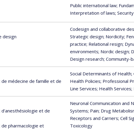
Public international law
; Fundam
Interpretation of laws
; Security
Codesign and collaborative des
e design
Strategic design
; Nordicity
; Fe
practice
; Relational resign
; Dyn
environments
; Nordic design
; 
Design research
; Community-
Social Determinants of Health
;
de médecine de famille et de
Health Policies
; Professional P
Line Services
; Health Services
;
Neuronal Communication and N
d'anesthésiologie et de
Systems
; Pain
; Drug Metaboli
Receptors and Carriers
; Cell S
 de pharmacologie et
Toxicology