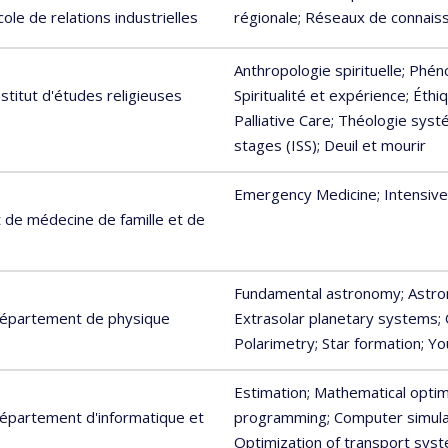
ole de relations industrielles
régionale
; Réseaux de connais
Anthropologie spirituelle
; Phén
stitut d'études religieuses
Spiritualité et expérience
; Éth
Palliative Care
; Théologie syst
stages (ISS)
; Deuil et mourir
Emergency Medicine
; Intensiv
de médecine de famille et de
Fundamental astronomy
; Astr
 Département de physique
Extrasolar planetary systems
;
Polarimetry
; Star formation
; Yo
Estimation
; Mathematical optim
Département d'informatique et
programming
; Computer simula
Optimization of transport sys