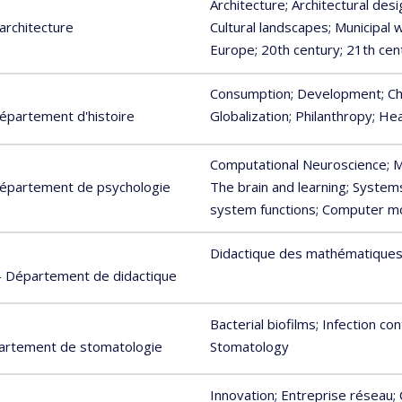
Architecture
; Architectural desi
architecture
Cultural landscapes
; Municipa
Europe
; 20th century
; 21th cen
Consumption
; Development
; C
Département d'histoire
Globalization
; Philanthropy
; He
Computational Neuroscience
; 
 Département de psychologie
The brain and learning
; System
system functions
; Computer m
Didactique des mathématique
 - Département de didactique
Bacterial biofilms
; Infection con
partement de stomatologie
Stomatology
Innovation
; Entreprise réseau
;