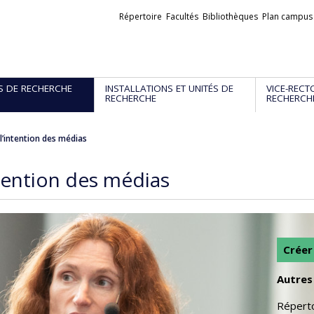
Liens
Répertoire
Facultés
Bibliothèques
Plan campus
externes
S DE RECHERCHE
INSTALLATIONS ET UNITÉS DE
VICE-RECT
RECHERCHE
RECHERCH
l’intention des médias
ntention des médias
Créer
Autres 
Réperto