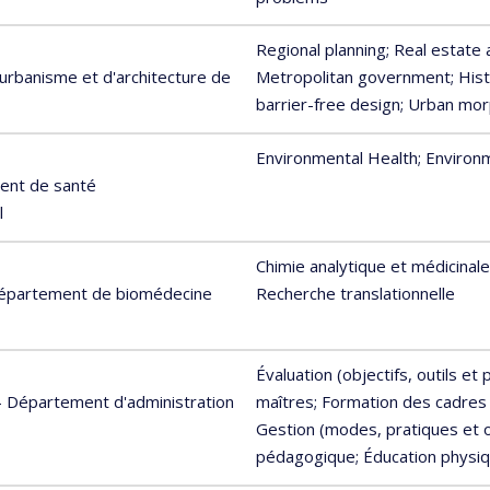
Regional planning
; Real estate
urbanisme et d'architecture de
Metropolitan government
; His
barrier-free design
; Urban mo
Environmental Health
; Environ
ent de santé
l
Chimie analytique et médicinale
 Département de biomédecine
Recherche translationnelle
Évaluation (objectifs, outils et 
 - Département d'administration
maîtres
; Formation des cadres 
Gestion (modes, pratiques et o
pédagogique
; Éducation physi