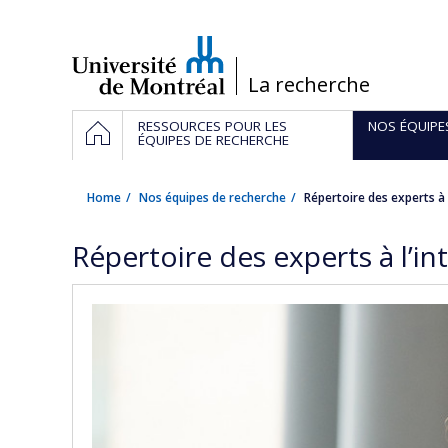
Passer
au
contenu
/
La recherche
Navigation
HOME
RESSOURCES POUR LES
NOS ÉQUIPE
principale
ÉQUIPES DE RECHERCHE
Home
Nos équipes de recherche
Répertoire des experts à 
Répertoire des experts à l’i