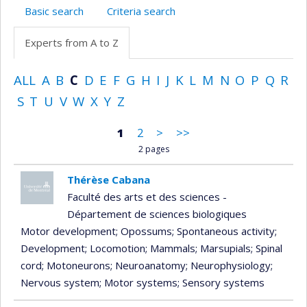
Basic search
Criteria search
Experts from A to Z
ALL
A
B
C
D
E
F
G
H
I
J
K
L
M
N
O
P
Q
R
S
T
U
V
W
X
Y
Z
1
2
>
>>
2 pages
Thérèse Cabana
Faculté des arts et des sciences -
Département de sciences biologiques
Motor development
; Opossums
; Spontaneous activity
;
Development
; Locomotion
; Mammals
; Marsupials
; Spinal
cord
; Motoneurons
; Neuroanatomy
; Neurophysiology
;
Nervous system
; Motor systems
; Sensory systems