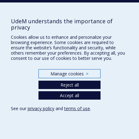
Vision
; Retinal and Ocular Neoplasms
Jiaying Chen
UdeM understands the importance of
Faculté des arts et des sciences -
privacy
Département d’histoire de l’art, de cinéma et
Cookies allow us to enhance and personalize your
des médias audiovisuels
browsing experience. Some cookies are required to
China
; Production de l'espace
; Histoire du paysage
;
ensure the website’s functionality and security, while
others remember your preferences. By accepting all, you
Modern Times
; Sociologie de l'art
consent to our use of cookies to better serve you.
Christophe Chénier
Manage cookies
>
Faculté des sciences de l'éducation -
Reject all
Département d'administration et fondements
de l'éducation
Accept all
Évaluation (objectifs, outils et pratiques)
; Langues
secondes et étrangères
; Mesure en éducation
;
See our
privacy policy
and
terms of use
.
Educational sociology
; Méthodes de recherche
; Sciences
et technologies
; Immigration, minorités, diversité
ethnoculturelle et linguistique