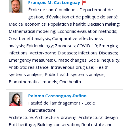
François M. Castonguay
Currently
École de santé publique - Département de
recruiting
gestion, d’évaluation et de politique de santé
Medical economics
; Population’s health
; Decision making
;
Mathematical modelling
; Economic evaluation methods
;
Cost benefit analysis
; Comparative effectivness
analysis
; Epidemiology
; Zoonoses
; COVID-19
; Emerging
infections
; Vector-borne Diseases
; Infectious Diseases
;
Emergency measures
; Climatic changes
; Social inequality
;
Antibiotic resistance
; Intravenous drug use
; Health
systems analysis
; Public health systems analysis
;
Biomathematical models
; One health
Paloma Castonguay-Rufino
Faculté de l'aménagement - École
d'architecture
Architecture
; Architectural drawing
; Architectural design
;
Built heritage
; Building conservation
; Real estate and