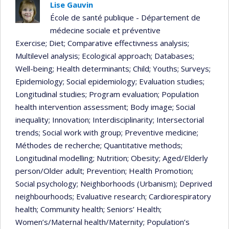
Lise Gauvin
École de santé publique - Département de
médecine sociale et préventive
Exercise
; Diet
; Comparative effectivness analysis
;
Multilevel analysis
; Ecological approach
; Databases
;
Well-being
; Health determinants
; Child
; Youths
; Surveys
;
Epidemiology
; Social epidemiology
; Evaluation studies
;
Longitudinal studies
; Program evaluation
; Population
health intervention assessment
; Body image
; Social
inequality
; Innovation
; Interdisciplinarity
; Intersectorial
trends
; Social work with group
; Preventive medicine
;
Méthodes de recherche
; Quantitative methods
;
Longitudinal modelling
; Nutrition
; Obesity
; Aged/Elderly
person/Older adult
; Prevention
; Health Promotion
;
Social psychology
; Neighborhoods (Urbanism)
; Deprived
neighbourhoods
; Evaluative research
; Cardiorespiratory
health
; Community health
; Seniors’ Health
;
Women’s/Maternal health/Maternity
; Population’s