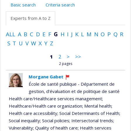
Basic search
Criteria search
Experts from A to Z
ALL
A
B
C
D
E
F
G
H
I
J
K
L
M
N
O
P
Q
R
S
T
U
V
W
X
Y
Z
1
2
>
>>
2 pages
Morgane Gabet
Currently
École de santé publique - Département de
recruiting
gestion, d’évaluation et de politique de santé
Health care/Healthcare services management
;
Healthcare/Health care organization
; Mental health
;
Health care accessibility
; Social Determinants of Health
;
Social inequality
; Social policies
; Intersectorial trends
;
Vulnerability
; Quality of health care
; Health services