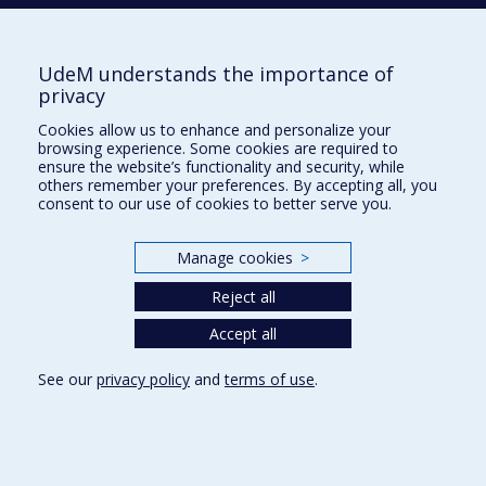
Département de biomédecine vétérinaire
Physiologie de la reproduction
; Animal Reproduction
UdeM understands the importance of
Pablo Godoy
privacy
Faculté de médecine vétérinaire -
Cookies allow us to enhance and personalize your
Département de pathologie et microbiologie
browsing experience. Some cookies are required to
Parasitology
; Molecular biology
; Pharmacology
; Chimie
ensure the website’s functionality and security, while
others remember your preferences. By accepting all, you
analytique et médicinale
; Microbiology
; Biological
consent to our use of cookies to better serve you.
monitoring/Biomotoring
; Animaux de compagnie
;
Animaux de la ferme
; Big data
; Genetics
Manage cookies
>
Reject all
Baptiste Godrie
Faculté des arts et des sciences -
Accept all
Département de sociologie
See our
privacy policy
and
terms of use
.
Inégalités épistémiques
; Institutionnalisation des
savoirs expérientiels
; Croisement des savoirs
;
Qualitative methods
; Production des savoirs et de
l'ignorance dans les institutions sociales
; Méthodologies