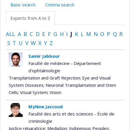
Basic search
Criteria search
Experts from A to Z
ALL
A
B
C
D
E
F
G
H
I
J
K
L
M
N
O
P
Q
R
S
T
U
V
W
X
Y
Z
Samir Jabbour
Faculté de médecine - Département
d'ophtalmologie
Transplantation and Graft Rejection
; Eye and Visual
System Diseases
; Neuronal Transplantation and Stem
Cells
; Visual System
; Vision
Mylène Jaccoud
Faculté des arts et des sciences - École de
criminologie
Justice réparatrice
; Mediation
; Indigenous Peoples
;