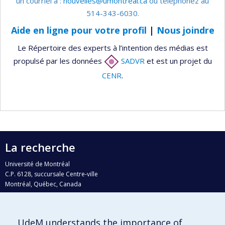
un courriel à :
nouvelles@umontreal.ca
ou téléphonez au
514-343-6030.
Aide en ligne pour votre profil
|
Nous joindre
Le Répertoire des experts à l’intention des médias est
propulsé par les données
SADVR
et est un projet du
CENR
.
La recherche
Université de Montréal
C.P. 6128, succursale Centre-ville
Montréal, Québec, Canada
H3C 3J7
Courriel:
recherche@umontreal.ca
UdeM understands the importance of