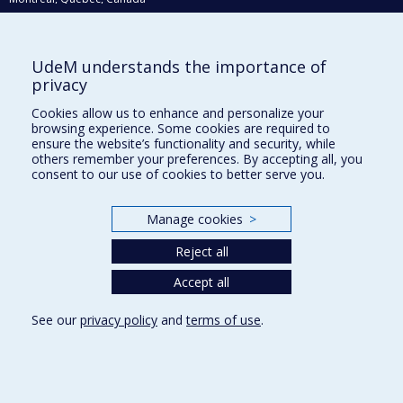
H3C 3J7
Courriel:
recherche@umontreal.ca
UdeM understands the importance of
Qui fait quoi?
privacy
Nous trouver
Cookies allow us to enhance and personalize your
browsing experience. Some cookies are required to
Plan du site
ensure the website’s functionality and security, while
others remember your preferences. By accepting all, you
Accessibilité
consent to our use of cookies to better serve you.
Manage cookies
>
Reject all
Accept all
See our
privacy policy
and
terms of use
.
Privacy
Terms of use
Cookie Settings
Université de