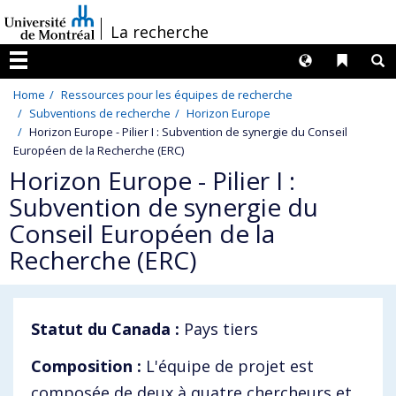
Passer
/
La recherche
au
contenu
Langues
Liens 
R
Menu
Home
Ressources pour les équipes de recherche
Subventions de recherche
Horizon Europe
Horizon Europe - Pilier I : Subvention de synergie du Conseil
Européen de la Recherche (ERC)
Horizon Europe - Pilier I :
Subvention de synergie du
Conseil Européen de la
Recherche (ERC)
Statut du Canada :
Pays tiers
Composition :
L'équipe de projet est
composée de deux à quatre chercheurs et