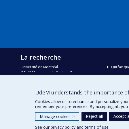
La recherche
Université de Montréal
Qui fait qu
C.P. 6128, succursale Centre-ville
Nous trou
Montréal, Québec, Canada
H3C 3J7
Plan du sit
UdeM understands the importance of
Accessibili
Courriel:
recherche@umontreal.ca
Cookies allow us to enhance and personalize your 
remember your preferences. By accepting all, you 
Reject all
Accept a
Manage cookies
>
See our
privacy policy
and
terms of use
.