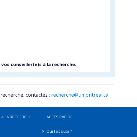
r vos
conseiller(e)s à la recherche
.
 recherche, contactez :
recherche@umontreal.ca
 À LA RECHERCHE
ACCÈS RAPIDE
Qui fait quoi ?