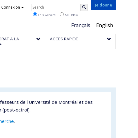
Rechercher
Je donne
Connexion
Search
This website
All UdeM
Choix
Français
English
de
ORAT À LA
ACCÈS RAPIDE
la
E
langue
fesseurs de l’Université de Montréal et des
 (post-octroi).
cherche
.