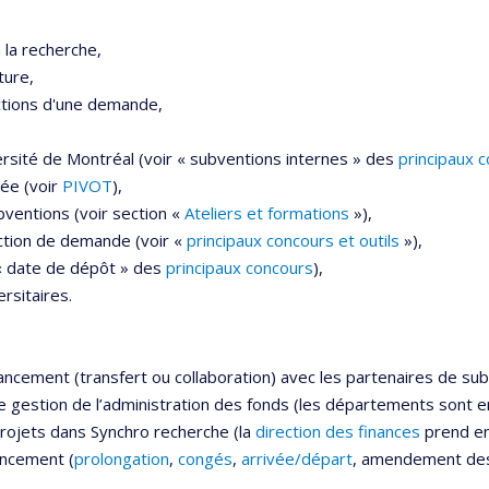
 la recherche,
ture,
ections d'une demande,
ersité de Montréal (voir « subventions internes » des
principaux 
sée (voir
PIVOT
),
bventions (voir section «
Ateliers et formations
»),
ction de demande (voir «
principaux concours et outils
»),
 « date de dépôt » des
principaux concours
),
rsitaires.
ncement (transfert ou collaboration) avec les partenaires de sub
de
gestion de l’administration des fonds
(les départements sont en
rojets dans Synchro recherche (la
direction des finances
prend ens
ancement (
prolongation
,
congés
,
arrivée/départ
, amendement des