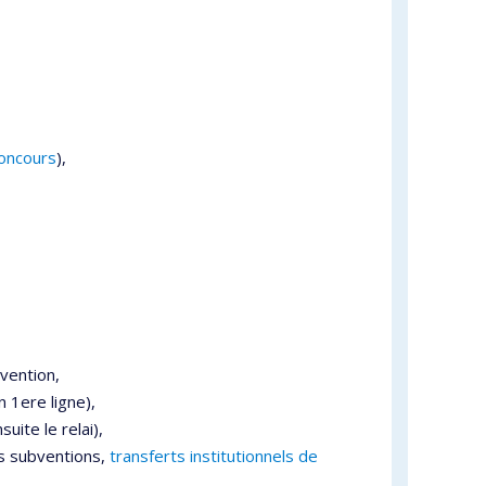
concours
),
vention,
 1ere ligne),
uite le relai),
 subventions,
transferts institutionnels de