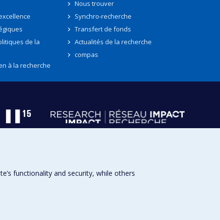
Nous trouver
'excellence
Synchro-recherche
tégiques
Transfert de fonds
litiques de la
Actualités de la recherche
compas
en à la recherche
s functionality and security, while others