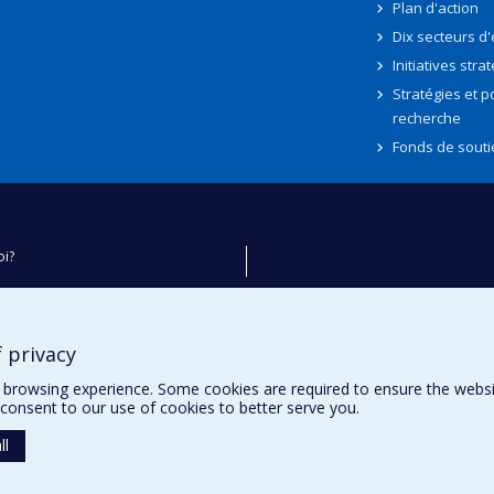
Plan d'action
Dix secteurs d
Initiatives stra
Stratégies et po
recherche
Fonds de souti
oi?
ver
e
 privacy
té
browsing experience. Some cookies are required to ensure the website’
consent to our use of cookies to better serve you.
ll