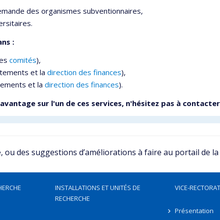
emande des organismes subventionnaires,
rsitaires.
ns :
les
comités
),
rtements et la
direction des finances
),
tements et la
direction des finances
).
vantage sur l'un de ces services, n'hésitez pas à contacte
ou des suggestions d’améliorations à faire au portail de la
HERCHE
INSTALLATIONS ET UNITÉS DE
VICE-RECTORAT
RECHERCHE
Présentation