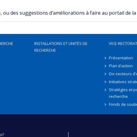
ou des suggestions d’améliorations à faire au portail de la
HERCHE
INSTALLATIONS ET UNITÉS DE
VICE-RECTORAT
RECHERCHE
Présentation
Plan d'action
Dix secteurs d
Initiatives stra
Stratégies et po
recherche
Fonds de souti
oi?