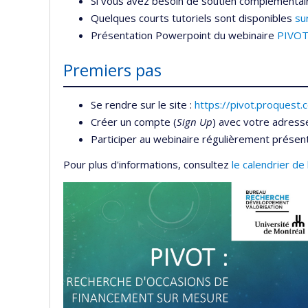
Si vous avez besoin de soutien complémenta
Quelques courts tutoriels sont disponibles
su
Présentation Powerpoint du webinaire
PIVOT 
Premiers pas
Se rendre sur le site :
https://pivot.proquest
Créer un compte (
Sign Up
) avec votre adres
Participer au webinaire régulièrement présenté
Pour plus d'informations, consultez
le calendrier de