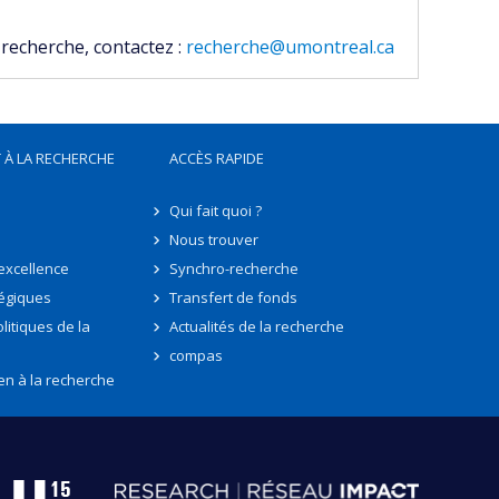
 recherche, contactez :
recherche@umontreal.ca
 À LA RECHERCHE
ACCÈS RAPIDE
Qui fait quoi ?
Nous trouver
'excellence
Synchro-recherche
tégiques
Transfert de fonds
litiques de la
Actualités de la recherche
compas
en à la recherche