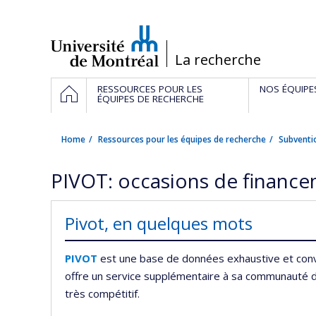
Passer
au
contenu
/
La recherche
Navigation
HOME
RESSOURCES POUR LES
NOS ÉQUIPE
principale
ÉQUIPES DE RECHERCHE
Home
Ressources pour les équipes de recherche
Subventi
PIVOT: occasions de financ
Pivot, en quelques mots
PIVOT
est une base de données exhaustive et convi
offre un service supplémentaire à sa communauté de
très compétitif.