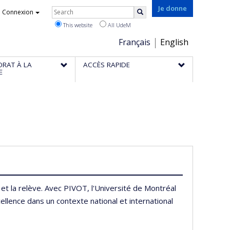
Rechercher
Je donne
Connexion
Search
This website
All UdeM
Choix
Français
English
de
ORAT À LA
ACCÈS RAPIDE
la
E
langue
t la relève. Avec PIVOT, l'Université de Montréal
lence dans un contexte national et international