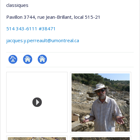
classiques
Pavillon 3744, rue Jean-Brillant
, local 515-21
514 343-6111 #38471
jacques.y.perreault@umontreal.ca
Page
Site
Autre
Médias
professionnelle
web
site
(faculté,département,école)
de
web
l’unité
de
recherche