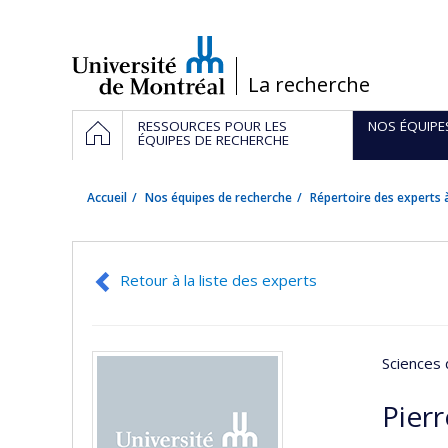
Passer
au
contenu
/
La recherche
Navigation
ACCUEIL
RESSOURCES POUR LES
NOS ÉQUIPE
principale
ÉQUIPES DE RECHERCHE
Accueil
Nos équipes de recherche
Répertoire des experts à
Retour à la liste des experts
Sciences 
Pier