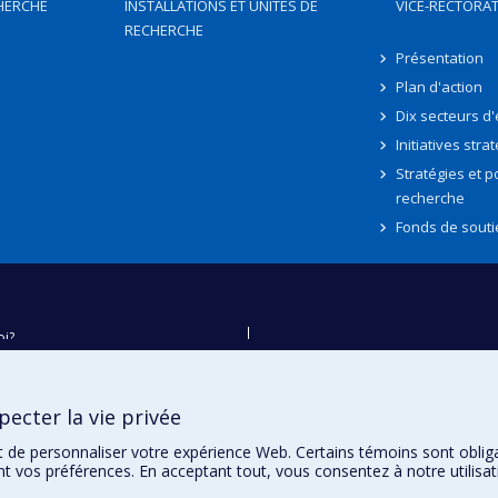
HERCHE
INSTALLATIONS ET UNITÉS DE
VICE-RECTORAT
RECHERCHE
Présentation
Plan d'action
Dix secteurs d
Initiatives stra
Stratégies et po
recherche
Fonds de souti
oi?
ver
e
ecter la vie privée
té
t de personnaliser votre expérience Web. Certains témoins sont oblig
ent vos préférences. En acceptant tout, vous consentez à notre utili