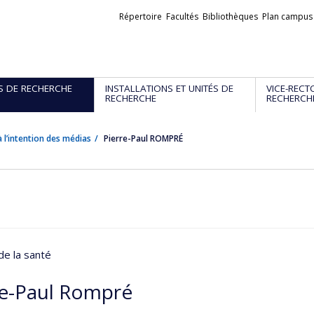
Liens
Répertoire
Facultés
Bibliothèques
Plan campus
externes
S DE RECHERCHE
INSTALLATIONS ET UNITÉS DE
VICE-RECT
RECHERCHE
RECHERCH
 l’intention des médias
Pierre-Paul ROMPRÉ
de la santé
re-Paul Rompré