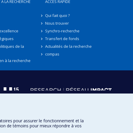
 À LA RECHERCHE
ACCÈS RAPIDE
Qui fait quoi ?
Nous trouver
'excellence
Synchro-recherche
tégiques
Transfert de fonds
litiques de la
Actualités de la recherche
compas
en à la recherche
atoires pour assurer le fonctionnement et la
sation de témoins pour mieux répondre à vos