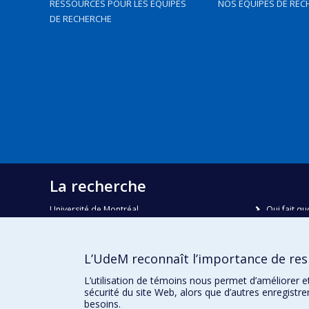
RESSOURCES POUR LES ÉQUIPES
NOS ÉQUIPES DE REC
DE RECHERCHE
La recherche
Université de Montréal
Qui fait qu
C.P. 6128, succursale Centre-ville
Nous trou
Montréal, Québec, Canada
H3C 3J7
Plan du sit
L’UdeM reconnaît l’importance de resp
Accessibili
Courriel:
recherche@umontreal.ca
L’utilisation de témoins nous permet d’améliorer e
sécurité du site Web, alors que d’autres enregistr
besoins.