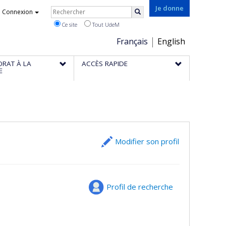
Rechercher
Je donne
Connexion
Rechercher
Ce site
Tout UdeM
Choix
Français
English
de
ORAT À LA
ACCÈS RAPIDE
la
E
langue
Modifier son profil
Profil de recherche