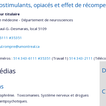
ostimulants, opiacés et effet de récomp
ur titulaire
de médecine - Département de neurosciences
Paul-G.-Desmarais
, local 5109
-6111 #35351
aul.rompre@umontreal.ca
uméros :
514 343-6111 #35351
(Travail 1)
514 343-2111
(Téléco
édias
D
as
C
izophrénie. Toxicomanies. Système nerveux et drogues
antipsychotiques.