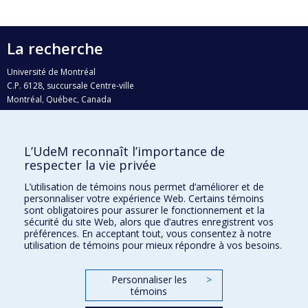
La recherche
Université de Montréal
C.P. 6128, succursale Centre-ville
Montréal, Québec, Canada
H3C 3J7
Courriel:
recherche@umontreal.ca
L’UdeM reconnaît l’importance de
Qui fait quoi?
respecter la vie privée
Nous trouver
L’utilisation de témoins nous permet d’améliorer et de
personnaliser votre expérience Web. Certains témoins
Plan du site
sont obligatoires pour assurer le fonctionnement et la
sécurité du site Web, alors que d’autres enregistrent vos
Accessibilité
préférences. En acceptant tout, vous consentez à notre
utilisation de témoins pour mieux répondre à vos besoins.
Personnaliser les
>
témoins