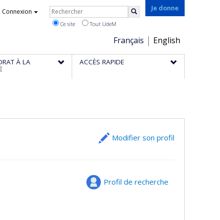
Rechercher
Je donne
Connexion
Rechercher
Ce site
Tout UdeM
Choix
Français
English
de
ORAT À LA
ACCÈS RAPIDE
la
E
langue
Modifier son profil
Profil de recherche