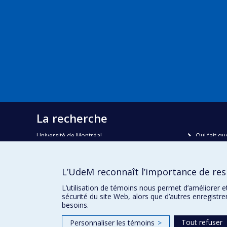
La recherche
Université de Montréal
Qui fait qu
C.P. 6128, succursale Centre-ville
Nous trou
Montréal, Québec, Canada
H3C 3J7
Plan du sit
L’UdeM reconnaît l’importance de resp
Accessibili
Courriel:
recherche@umontreal.ca
L’utilisation de témoins nous permet d’améliorer e
sécurité du site Web, alors que d’autres enregistr
besoins.
Tout refuser
Personnaliser les témoins
>