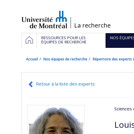
Passer
au
contenu
/
La recherche
Navigation
ACCUEIL
RESSOURCES POUR LES
NOS ÉQUIPE
principale
ÉQUIPES DE RECHERCHE
Accueil
Nos équipes de recherche
Répertoire des experts à
Retour à la liste des experts
Sciences 
Loui