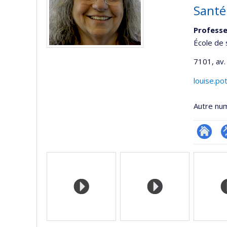
Santé
Professe
École de 
7101, av.
louise.po
Autre nu
Researc
P
Médias
p
(