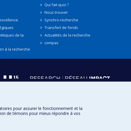
Qui fait quoi ?
Nous trouver
'excellence
Synchro-recherche
tégiques
Transfert de fonds
litiques de la
Actualités de la recherche
compas
en à la recherche
atoires pour assurer le fonctionnement et la
sation de témoins pour mieux répondre à vos