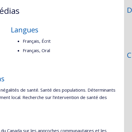
édias
D
Langues
Français, Écrit
Français, Oral
C
as
Inégalités de santé. Santé des populations. Déterminants
ment local. Recherche sur l’intervention de santé des
he du Canada sur les approches communautaires et les