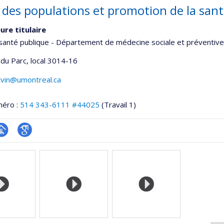
 des populations et promotion de la san
ure titulaire
santé publique - Département de médecine sociale et préventive
 du Parc
, local 3014-16
tvin@umontreal.ca
méro :
514 343-6111 #44025
(Travail 1)
hGate
age
Google
rofessionnelle
Scholar
faculté,département,école)