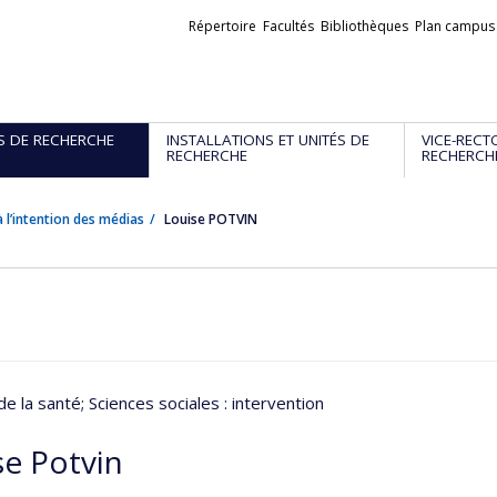
Liens
Répertoire
Facultés
Bibliothèques
Plan campus
externes
S DE RECHERCHE
INSTALLATIONS ET UNITÉS DE
VICE-RECT
RECHERCHE
RECHERCH
 l’intention des médias
Louise POTVIN
de la santé
; Sciences sociales : intervention
se Potvin