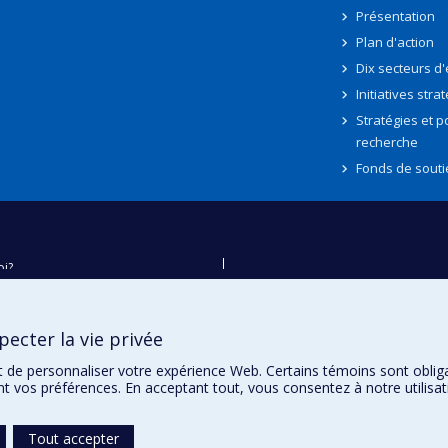
Présentation
Plan d'action
Dix secteurs d
Initiatives stra
Stratégies et po
recherche
Fonds de souti
oi?
ver
e
ecter la vie privée
té
t de personnaliser votre expérience Web. Certains témoins sont oblig
ent vos préférences. En acceptant tout, vous consentez à notre utili
Tout accepter