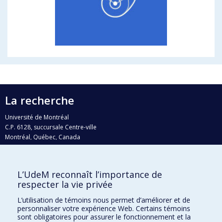
La recherche
Université de Montréal
C.P. 6128, succursale Centre-ville
Montréal, Québec, Canada
H3C 3J7
Courriel:
recherche@umontreal.ca
L’UdeM reconnaît l’importance de
respecter la vie privée
Qui fait quoi?
Nous trouver
L’utilisation de témoins nous permet d’améliorer et de
personnaliser votre expérience Web. Certains témoins
Plan du site
sont obligatoires pour assurer le fonctionnement et la