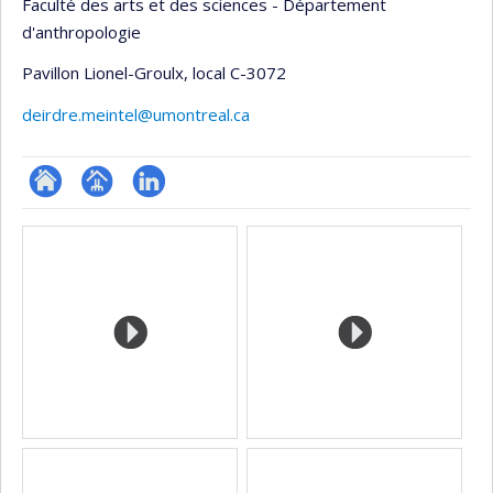
Faculté des arts et des sciences - Département
d'anthropologie
Pavillon Lionel-Groulx
, local C-3072
deirdre.meintel@umontreal.ca
ResearchGate
Page
LinkedIn
Médias
professionnelle
(faculté,département,école)