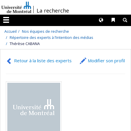
Passer
/
La recherche
au
contenu
Langues
Liens 
R
Menu
Accueil
Nos équipes de recherche
Répertoire des experts à l’intention des médias
Thérèse CABANA
Retour à la liste des experts
Modifier son profil