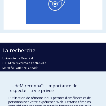
La recherche
Université de Montréal
C.P. 6128, succursale Centre-ville
Montréal, Québec, Canada
H3C 3J7
Courriel:
recherche@umontreal.ca
L’UdeM reconnaît l’importance de
Qui fait quoi?
respecter la vie privée
Nous trouver
L’utilisation de témoins nous permet d’améliorer et de
personnaliser votre expérience Web. Certains témoins
Plan du site
sont obligatoires pour assurer le fonctionnement et la