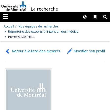
Passer
/
La recherche
au
contenu
Langues
Liens 
R
Menu
Accueil
Nos équipes de recherche
Répertoire des experts à l’intention des médias
Pierre A. MATHIEU
Retour à la liste des experts
Modifier son profil