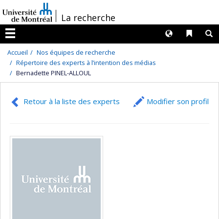
Passer
/
La recherche
au
contenu
Langues
Liens 
R
Menu
Accueil
Nos équipes de recherche
Répertoire des experts à l’intention des médias
Bernadette PINEL-ALLOUL
Retour à la liste des experts
Modifier son profil