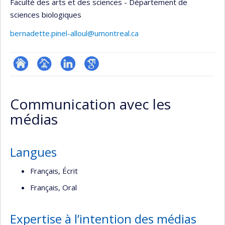
Faculté des arts et des sciences - Département de
sciences biologiques
bernadette.pinel-alloul@umontreal.ca
ResearchGate
Page
LinkedIn
Google
professionnelle
Scholar
Communication avec les
(faculté,département,école)
médias
Langues
Français, Écrit
Français, Oral
Expertise à l’intention des médias