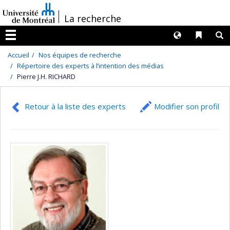
Passer
/
La recherche
au
contenu
Langues
Liens 
R
Menu
Accueil
Nos équipes de recherche
Répertoire des experts à l’intention des médias
Pierre J.H. RICHARD
Retour à la liste des experts
Modifier son profil