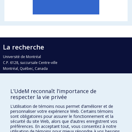
La recherche
Université de Montréal
C.P. 6128, succursale Centre-ville
Montréal, Québec, Canada
H3C 3J7
Courriel:
recherche@umontreal.ca
L’UdeM reconnaît l’importance de
Qui fait quoi?
respecter la vie privée
Nous trouver
L’utilisation de témoins nous permet d’améliorer et de
personnaliser votre expérience Web. Certains témoins
Plan du site
sont obligatoires pour assurer le fonctionnement et la
sécurité du site Web, alors que d’autres enregistrent vos
Accessibilité
préférences. En acceptant tout, vous consentez à notre
utilisation de témoins pour mieux répondre à vos besoins.