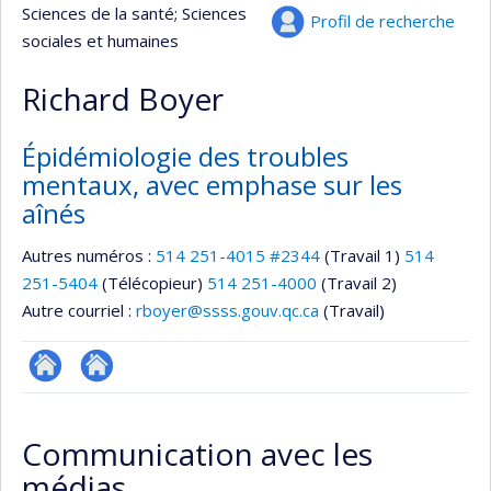
Sciences de la santé
; Sciences
Profil de recherche
sociales et humaines
Richard Boyer
Épidémiologie des troubles
mentaux, avec emphase sur les
aînés
Autres numéros :
514 251-4015 #2344
(Travail 1)
514
251-5404
(Télécopieur)
514 251-4000
(Travail 2)
Autre courriel :
rboyer@ssss.gouv.qc.ca
(Travail)
Autre
Autre
site
site
Communication avec les
web
web
médias