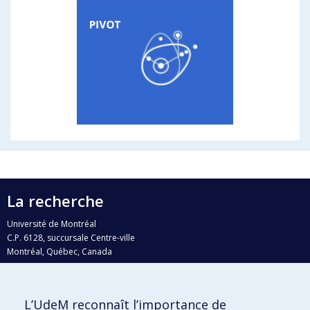
La recherche
Université de Montréal
C.P. 6128, succursale Centre-ville
Montréal, Québec, Canada
H3C 3J7
Courriel:
recherche@umontreal.ca
L’UdeM reconnaît l’importance de