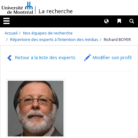
Passer
/
La recherche
au
contenu
Langues
Liens 
R
Menu
Accueil
Nos équipes de recherche
Répertoire des experts à l’intention des médias
Richard BOYER
Retour à la liste des experts
Modifier son profil