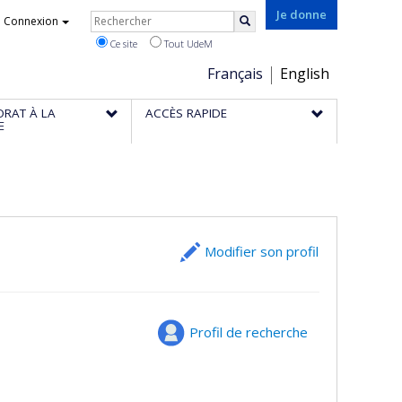
Rechercher
Je donne
Connexion
Rechercher
Ce site
Tout UdeM
Choix
Français
English
de
ORAT À LA
ACCÈS RAPIDE
la
E
langue
Modifier son profil
Profil de recherche