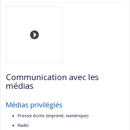
ResearchGate
Page
LinkedIn
Médias
professionnelle
(faculté,département,école)
Communication avec les
médias
Médias privilégiés
Presse écrite (imprimé, numérique)
Radio