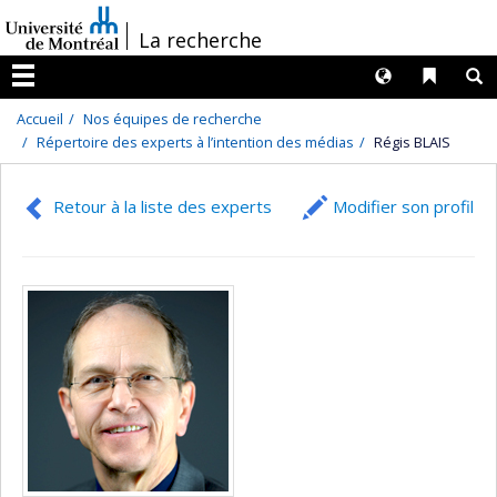
Passer
/
La recherche
au
contenu
Langues
Liens 
R
Menu
Accueil
Nos équipes de recherche
Répertoire des experts à l’intention des médias
Régis BLAIS
Retour à la liste des experts
Modifier son profil