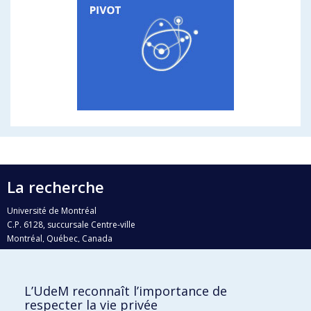
La recherche
Université de Montréal
C.P. 6128, succursale Centre-ville
Montréal, Québec, Canada
H3C 3J7
Courriel:
recherche@umontreal.ca
L’UdeM reconnaît l’importance de
respecter la vie privée
Qui fait quoi?