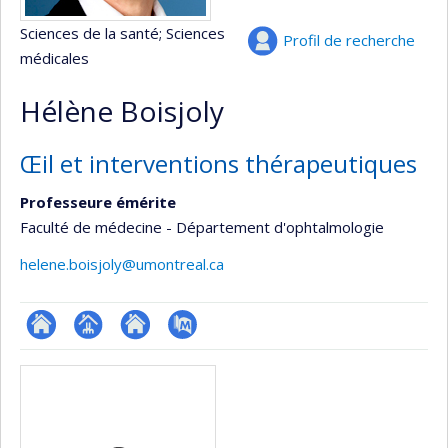
Sciences de la santé
; Sciences
Profil de recherche
médicales
Hélène Boisjoly
Œil et interventions thérapeutiques
Professeure émérite
Faculté de médecine - Département d'ophtalmologie
helene.boisjoly@umontreal.ca
ResearchGate
Page
Site
PubMed
Médias
professionnelle
web
(faculté,département,école)
de
l’unité