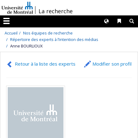
Passer
/
La recherche
au
contenu
Langues
Liens 
R
Menu
Accueil
Nos équipes de recherche
Répertoire des experts à l’intention des médias
Anne BOURLIOUX
Retour à la liste des experts
Modifier son profil