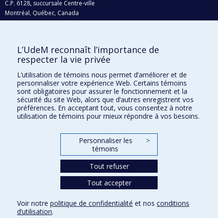
C.P. 6128, succursale Centre-ville
Montréal, Québec, Canada
H3C 3J7
Courriel:
recherche@umontreal.ca
L’UdeM reconnaît l’importance de
Qui fait quoi?
respecter la vie privée
Nous trouver
L’utilisation de témoins nous permet d’améliorer et de
personnaliser votre expérience Web. Certains témoins
Plan du site
sont obligatoires pour assurer le fonctionnement et la
sécurité du site Web, alors que d’autres enregistrent vos
Accessibilité
préférences. En acceptant tout, vous consentez à notre
utilisation de témoins pour mieux répondre à vos besoins.
Personnaliser les
>
témoins
Tout refuser
Tout accepter
Confidentialité
Voir notre
politique de confidentialité
et nos
conditions
Conditions d’utilisation
d’utilisation
.