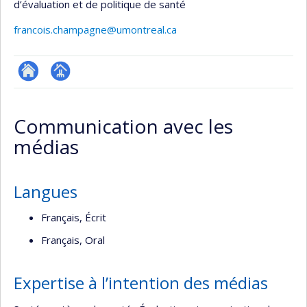
d’évaluation et de politique de santé
francois.champagne@umontreal.ca
ResearchGate
Page
professionnelle
Communication avec les
(faculté,département,école)
médias
Langues
Français, Écrit
Français, Oral
Expertise à l’intention des médias