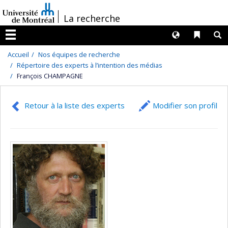
Passer
/
La recherche
au
contenu
Langues
Liens 
R
Menu
Accueil
Nos équipes de recherche
Répertoire des experts à l’intention des médias
François CHAMPAGNE
Retour à la liste des experts
Modifier son profil