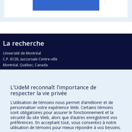
La recherche
Université de Montréal
C.P. 6128, succursale Centre-ville
Montréal, Québec, Canada
H3C 3J7
Courriel:
recherche@umontreal.ca
L’UdeM reconnaît l’importance de
Qui fait quoi?
respecter la vie privée
Nous trouver
L’utilisation de témoins nous permet d’améliorer et de
personnaliser votre expérience Web. Certains témoins
Plan du site
sont obligatoires pour assurer le fonctionnement et la
sécurité du site Web, alors que d’autres enregistrent vos
Accessibilité
préférences. En acceptant tout, vous consentez à notre
utilisation de témoins pour mieux répondre à vos besoins.