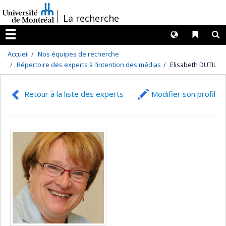
Passer
/
La recherche
au
contenu
Langues
Liens 
R
Menu
Accueil
Nos équipes de recherche
Répertoire des experts à l’intention des médias
Elisabeth DUTIL
Retour à la liste des experts
Modifier son profil