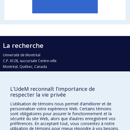
La recherche
Université de Montréal
C.P. 6128, succursale Centre-ville
Montréal, Québec, Canada
H3C 3J7
Courriel:
recherche@umontreal.ca
L’UdeM reconnaît l’importance de
Qui fait quoi?
respecter la vie privée
Nous trouver
L’utilisation de témoins nous permet d’améliorer et de
personnaliser votre expérience Web. Certains témoins
Plan du site
sont obligatoires pour assurer le fonctionnement et la
sécurité du site Web, alors que d’autres enregistrent vos
Accessibilité
préférences. En acceptant tout, vous consentez à notre
utilisation de témoins pour mieux répondre à vos besoins.