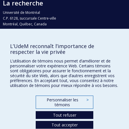
La recherche
Université de Montréal
C.P. 6128, succursale Centre-ville
Montréal, Québec, Canada
H3C 3J7
Courriel:
recherche@umontreal.ca
L’UdeM reconnaît l’importance de
Qui fait quoi?
respecter la vie privée
Nous trouver
L’utilisation de témoins nous permet d’améliorer et de
personnaliser votre expérience Web. Certains témoins
Plan du site
sont obligatoires pour assurer le fonctionnement et la
sécurité du site Web, alors que d’autres enregistrent vos
Accessibilité
préférences. En acceptant tout, vous consentez à notre
utilisation de témoins pour mieux répondre à vos besoins.
Personnaliser les
>
témoins
Tout refuser
Tout accepter