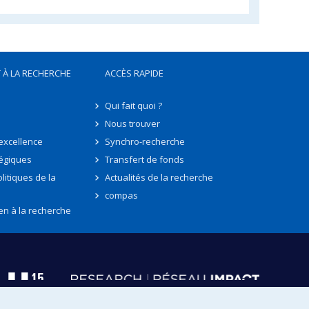
 À LA RECHERCHE
ACCÈS RAPIDE
Qui fait quoi ?
Nous trouver
'excellence
Synchro-recherche
tégiques
Transfert de fonds
litiques de la
Actualités de la recherche
compas
en à la recherche