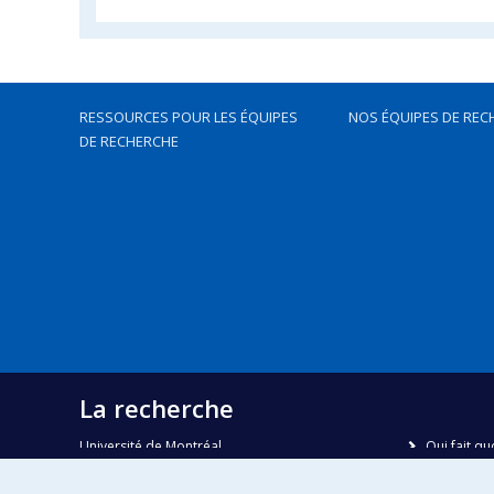
RESSOURCES POUR LES ÉQUIPES
NOS ÉQUIPES DE REC
DE RECHERCHE
La recherche
Université de Montréal
Qui fait qu
C.P. 6128, succursale Centre-ville
Nous trou
Montréal, Québec, Canada