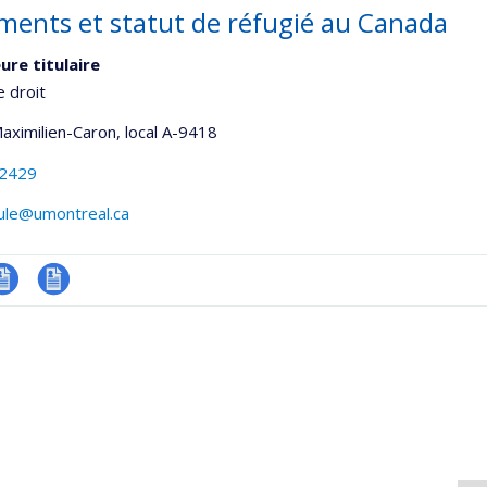
ments et statut de réfugié au Canada
ure titulaire
e droit
Maximilien-Caron
, local A-9418
-2429
oule@umontreal.ca
V
CV
onnelle
en
,département,école)
anglais