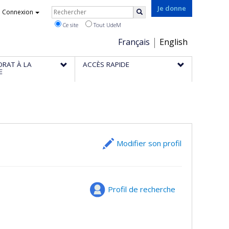
Rechercher
Je donne
Connexion
Rechercher
Ce site
Tout UdeM
Choix
Français
English
de
ORAT À LA
ACCÈS RAPIDE
la
E
langue
Modifier son profil
Profil de recherche