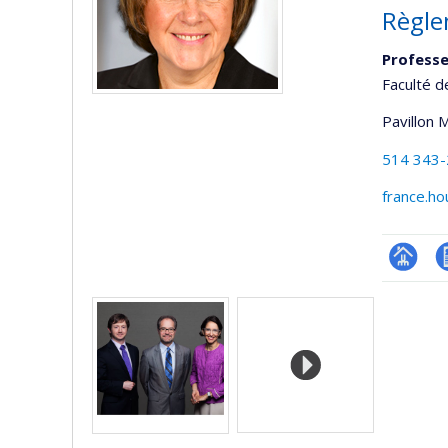
Règle
Professe
Faculté d
Pavillon 
514 343
france.h
Page
C
Médias
professi
(faculté