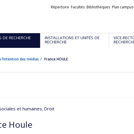
Liens
Répertoire
Facultés
Bibliothèques
Plan campus
externes
S DE RECHERCHE
INSTALLATIONS ET UNITÉS DE
VICE-RECT
RECHERCHE
RECHERCH
 l’intention des médias
France HOULE
sociales et humaines
; Droit
ce Houle