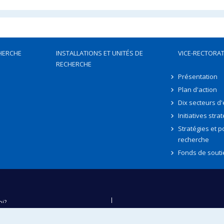
HERCHE
INSTALLATIONS ET UNITÉS DE
VICE-RECTORAT
RECHERCHE
Présentation
Plan d'action
Dix secteurs d
Initiatives stra
Stratégies et po
recherche
Fonds de souti
oi?
ver