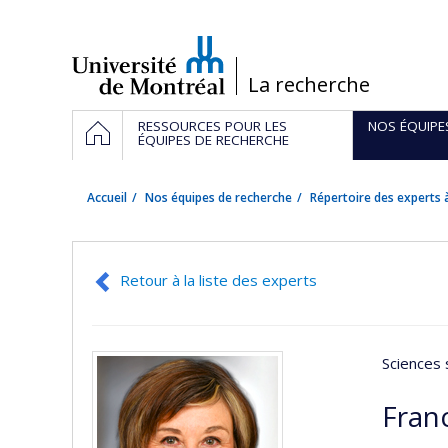
Passer
au
contenu
/
La recherche
Navigation
ACCUEIL
RESSOURCES POUR LES
NOS ÉQUIPE
principale
ÉQUIPES DE RECHERCHE
Accueil
Nos équipes de recherche
Répertoire des experts à
Retour à la liste des experts
Sciences 
Fran