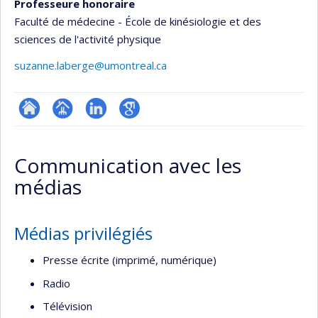
Professeure honoraire
Faculté de médecine - École de kinésiologie et des
sciences de l'activité physique
suzanne.laberge@umontreal.ca
ResearchGate
Page
LinkedIn
Google
professionnelle
Scholar
Communication avec les
(faculté,département,école)
médias
Médias privilégiés
Presse écrite (imprimé, numérique)
Radio
Télévision