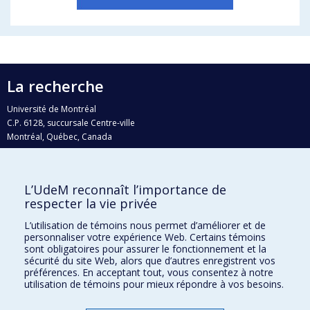
La recherche
Université de Montréal
C.P. 6128, succursale Centre-ville
Montréal, Québec, Canada
H3C 3J7
Courriel:
recherche@umontreal.ca
L’UdeM reconnaît l’importance de
Qui fait quoi?
respecter la vie privée
Nous trouver
L’utilisation de témoins nous permet d’améliorer et de
personnaliser votre expérience Web. Certains témoins
Plan du site
sont obligatoires pour assurer le fonctionnement et la
sécurité du site Web, alors que d’autres enregistrent vos
Accessibilité
préférences. En acceptant tout, vous consentez à notre
utilisation de témoins pour mieux répondre à vos besoins.