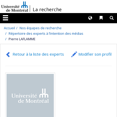
Passer
/
La recherche
au
contenu
Langues
Liens 
R
Menu
Accueil
Nos équipes de recherche
Répertoire des experts à l’intention des médias
Pierre LAFLAMME
Retour à la liste des experts
Modifier son profil