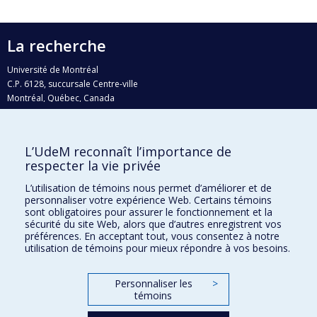
La recherche
Université de Montréal
C.P. 6128, succursale Centre-ville
Montréal, Québec, Canada
H3C 3J7
Courriel:
recherche@umontreal.ca
L’UdeM reconnaît l’importance de
Qui fait quoi?
respecter la vie privée
Nous trouver
L’utilisation de témoins nous permet d’améliorer et de
personnaliser votre expérience Web. Certains témoins
Plan du site
sont obligatoires pour assurer le fonctionnement et la
sécurité du site Web, alors que d’autres enregistrent vos
Accessibilité
préférences. En acceptant tout, vous consentez à notre
utilisation de témoins pour mieux répondre à vos besoins.
Personnaliser les
>
témoins