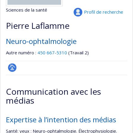
Sciences de la santé
Profil de recherche
Pierre Laflamme
Neuro-ophtalmologie
Autre numéro :
450 667-5310
(Travail 2)
Page
professionnelle
Communication avec les
(faculté,département,école)
médias
Expertise à l’intention des médias
Santé: yeux : Neuro-ophtalmologie. Électrophysiologie.