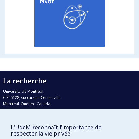
La recherche
Université de Montréal
C.P. 6128, succursale Centre-ville
Montréal, Québec, Canada
H3C 3J7
Courriel:
recherche@umontreal.ca
L’UdeM reconnaît l’importance de
respecter la vie privée
Qui fait quoi?