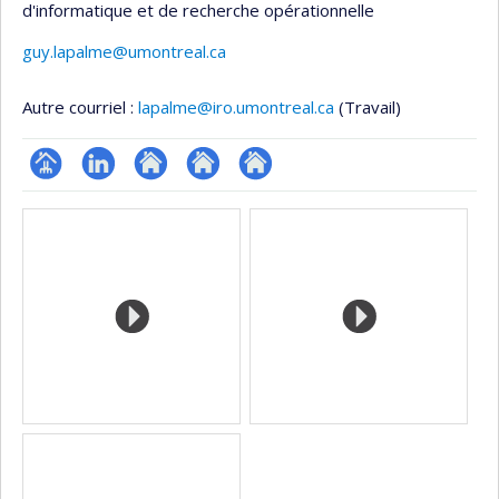
d'informatique et de recherche opérationnelle
guy.lapalme@umontreal.ca
Autre courriel :
lapalme@iro.umontreal.ca
(Travail)
Page
LinkedIn
Autre
Autre
Autre
Médias
professionnelle
site
site
site
(faculté,département,école)
web
web
web