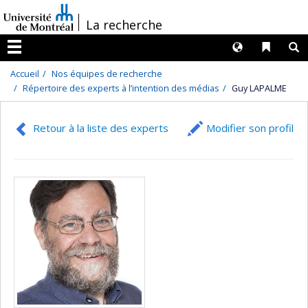
Passer
/
La recherche
au
contenu
Langues
Liens 
R
Menu
Accueil
Nos équipes de recherche
Répertoire des experts à l’intention des médias
Guy LAPALME
Retour à la liste des experts
Modifier son profil