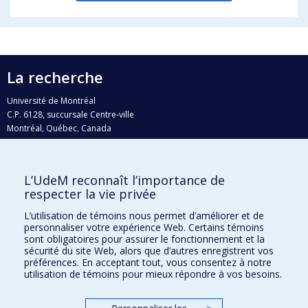
La recherche
Université de Montréal
C.P. 6128, succursale Centre-ville
Montréal, Québec, Canada
H3C 3J7
Courriel:
recherche@umontreal.ca
L’UdeM reconnaît l’importance de
Qui fait quoi?
respecter la vie privée
Nous trouver
L’utilisation de témoins nous permet d’améliorer et de
personnaliser votre expérience Web. Certains témoins
Plan du site
sont obligatoires pour assurer le fonctionnement et la
sécurité du site Web, alors que d’autres enregistrent vos
Accessibilité
préférences. En acceptant tout, vous consentez à notre
utilisation de témoins pour mieux répondre à vos besoins.