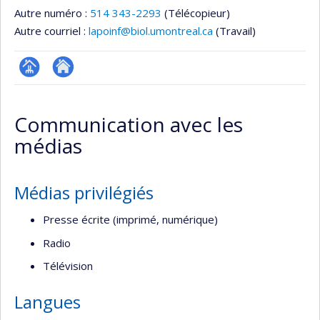
Autre numéro :
514 343-2293
(Télécopieur)
Autre courriel :
lapoinf@biol.umontreal.ca
(Travail)
Page
Autre
professionnelle
site
Communication avec les
(faculté,département,école)
web
médias
Médias privilégiés
Presse écrite (imprimé, numérique)
Radio
Télévision
Langues