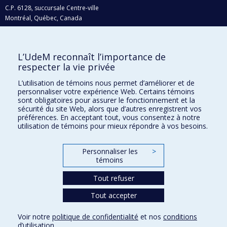
C.P. 6128, succursale Centre-ville
Montréal, Québec, Canada
H3C 3J7
Courriel:
recherche@umontreal.ca
L’UdeM reconnaît l’importance de
Qui fait quoi?
respecter la vie privée
Nous trouver
L’utilisation de témoins nous permet d’améliorer et de
personnaliser votre expérience Web. Certains témoins
Plan du site
sont obligatoires pour assurer le fonctionnement et la
sécurité du site Web, alors que d’autres enregistrent vos
Accessibilité
préférences. En acceptant tout, vous consentez à notre
utilisation de témoins pour mieux répondre à vos besoins.
Personnaliser les
>
témoins
Tout refuser
Tout accepter
Confidentialité
Voir notre
politique de confidentialité
et nos
conditions
Conditions d’utilisation
d’utilisation
.