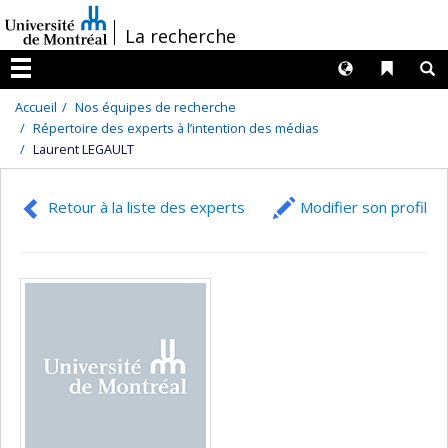
Passer
/
La recherche
au
contenu
Langues
Liens 
R
Menu
Accueil
Nos équipes de recherche
Répertoire des experts à l’intention des médias
Laurent LEGAULT
Retour à la liste des experts
Modifier son profil