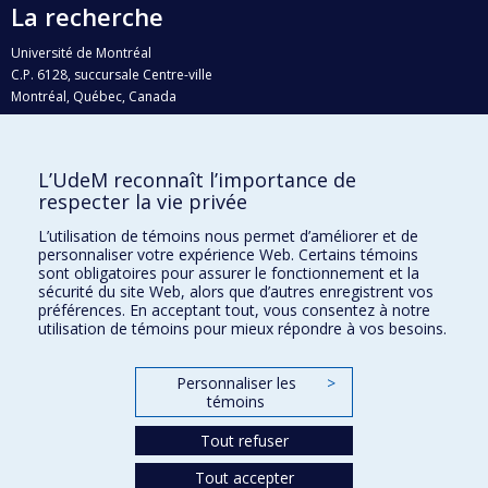
La recherche
Université de Montréal
C.P. 6128, succursale Centre-ville
Montréal, Québec, Canada
H3C 3J7
Courriel:
recherche@umontreal.ca
L’UdeM reconnaît l’importance de
Qui fait quoi?
respecter la vie privée
Nous trouver
L’utilisation de témoins nous permet d’améliorer et de
personnaliser votre expérience Web. Certains témoins
Plan du site
sont obligatoires pour assurer le fonctionnement et la
sécurité du site Web, alors que d’autres enregistrent vos
Accessibilité
préférences. En acceptant tout, vous consentez à notre
utilisation de témoins pour mieux répondre à vos besoins.
Personnaliser les
>
témoins
Tout refuser
Tout accepter