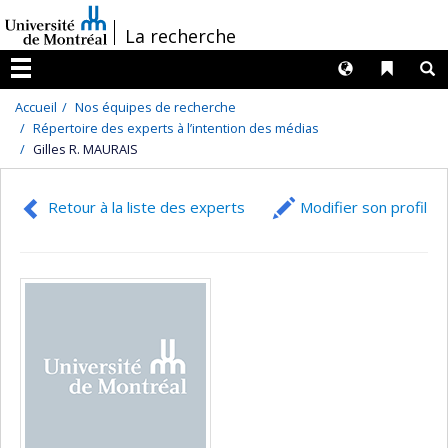
Passer
/
La recherche
au
contenu
Langues
Liens 
R
Menu
Accueil
Nos équipes de recherche
Répertoire des experts à l’intention des médias
Gilles R. MAURAIS
Retour à la liste des experts
Modifier son profil