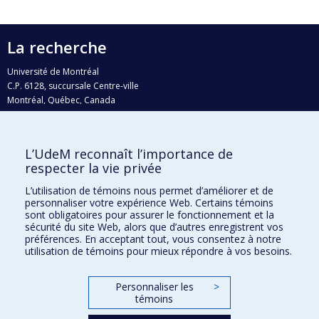
La recherche
Université de Montréal
C.P. 6128, succursale Centre-ville
Montréal, Québec, Canada
H3C 3J7
Courriel:
recherche@umontreal.ca
L’UdeM reconnaît l’importance de
Qui fait quoi?
respecter la vie privée
Nous trouver
L’utilisation de témoins nous permet d’améliorer et de
personnaliser votre expérience Web. Certains témoins
Plan du site
sont obligatoires pour assurer le fonctionnement et la
sécurité du site Web, alors que d’autres enregistrent vos
Accessibilité
préférences. En acceptant tout, vous consentez à notre
utilisation de témoins pour mieux répondre à vos besoins.
Personnaliser les
>
témoins