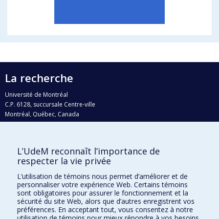
La recherche
Université de Montréal
C.P. 6128, succursale Centre-ville
Montréal, Québec, Canada
H3C 3J7
Courriel:
recherche@umontreal.ca
L’UdeM reconnaît l’importance de
Qui fait quoi?
respecter la vie privée
Nous trouver
L’utilisation de témoins nous permet d’améliorer et de
personnaliser votre expérience Web. Certains témoins
Plan du site
sont obligatoires pour assurer le fonctionnement et la
sécurité du site Web, alors que d’autres enregistrent vos
Accessibilité
préférences. En acceptant tout, vous consentez à notre
utilisation de témoins pour mieux répondre à vos besoins.