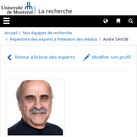
Passer
/
La recherche
au
contenu
Langues
Liens 
R
Menu
Accueil
Nos équipes de recherche
Répertoire des experts à l’intention des médias
André SAVOIE
Retour à la liste des experts
Modifier son profil