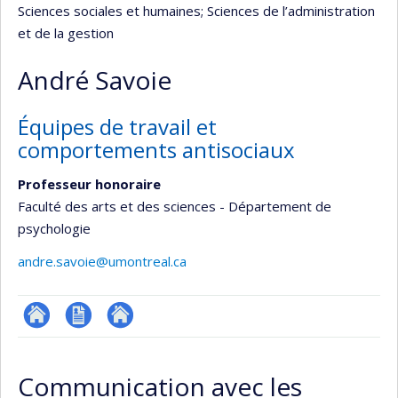
Sciences sociales et humaines
; Sciences de l’administration
et de la gestion
André Savoie
Équipes de travail et
comportements antisociaux
Professeur honoraire
Faculté des arts et des sciences - Département de
psychologie
andre.savoie@umontreal.ca
ResearchGate
CV
Autre
site
Communication avec les
web