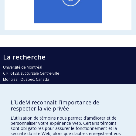
La recherche
Université de Montréal
C.P. 6128, succursale Centre-ville
Montréal, Québec, Canada
H3C 3J7
Courriel:
recherche@umontreal.ca
L’UdeM reconnaît l’importance de
Qui fait quoi?
respecter la vie privée
Nous trouver
L’utilisation de témoins nous permet d’améliorer et de
personnaliser votre expérience Web. Certains témoins
Plan du site
sont obligatoires pour assurer le fonctionnement et la
sécurité du site Web, alors que d’autres enregistrent vos