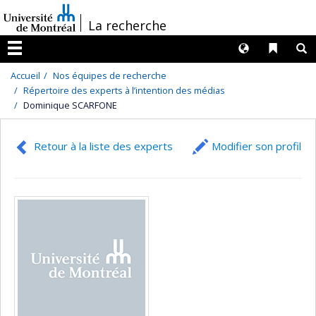
Passer
/
La recherche
au
contenu
Langues
Liens 
R
Menu
Accueil
Nos équipes de recherche
Répertoire des experts à l’intention des médias
Dominique SCARFONE
Retour à la liste des experts
Modifier son profil