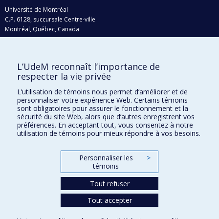
Université de Montréal
C.P. 6128, succursale Centre-ville
Montréal, Québec, Canada
H3C 3J7
Courriel:
recherche@umontreal.ca
L’UdeM reconnaît l’importance de
Qui fait quoi?
respecter la vie privée
Nous trouver
L’utilisation de témoins nous permet d’améliorer et de
personnaliser votre expérience Web. Certains témoins
Plan du site
sont obligatoires pour assurer le fonctionnement et la
sécurité du site Web, alors que d’autres enregistrent vos
Accessibilité
préférences. En acceptant tout, vous consentez à notre
utilisation de témoins pour mieux répondre à vos besoins.
Personnaliser les
>
témoins
Tout refuser
Tout accepter
Confidentialité