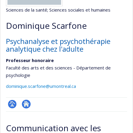
Sciences de la santé
; Sciences sociales et humaines
Dominique Scarfone
Psychanalyse et psychothérapie
analytique chez l'adulte
Professeur honoraire
Faculté des arts et des sciences - Département de
psychologie
dominique.scarfone@umontreal.ca
Page
Autre
professionnelle
site
Communication avec les
(faculté,département,école)
web