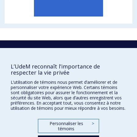
La recherche
Université de Montréal
L’UdeM reconnaît l’importance de
C.P. 6128, succursale Centre-ville
respecter la vie privée
Montréal, Québec, Canada
H3C 3J7
L’utilisation de témoins nous permet d’améliorer et de
personnaliser votre expérience Web. Certains témoins
Courriel:
recherche@umontreal.ca
sont obligatoires pour assurer le fonctionnement et la
sécurité du site Web, alors que d’autres enregistrent vos
Qui fait quoi?
préférences. En acceptant tout, vous consentez à notre
utilisation de témoins pour mieux répondre à vos besoins.
Nous trouver
Plan du site
Personnaliser les
>
témoins
Accessibilité