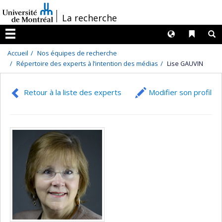
Passer
/
La recherche
au
contenu
Langues
Liens 
R
Menu
Accueil
Nos équipes de recherche
Répertoire des experts à l’intention des médias
Lise GAUVIN
Retour à la liste des experts
Modifier son profil