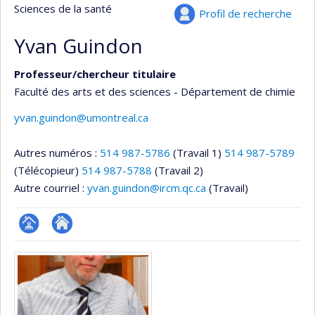
Sciences de la santé
Profil de recherche
Yvan Guindon
Professeur/chercheur titulaire
Faculté des arts et des sciences - Département de chimie
yvan.guindon@umontreal.ca
Autres numéros :
514 987-5786
(Travail 1)
514 987-5789
(Télécopieur)
514 987-5788
(Travail 2)
Autre courriel :
yvan.guindon@ircm.qc.ca
(Travail)
Page
Autre
Médias
professionnelle
site
(faculté,département,école)
web