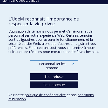
Montréal, Québec, Canada
H3C 3J7
Courriel:
recherche@umontreal.ca
L’UdeM reconnaît l’importance de
Qui fait quoi?
respecter la vie privée
Nous trouver
L’utilisation de témoins nous permet d’améliorer et de
personnaliser votre expérience Web. Certains témoins
Plan du site
sont obligatoires pour assurer le fonctionnement et la
sécurité du site Web, alors que d’autres enregistrent vos
Accessibilité
préférences. En acceptant tout, vous consentez à notre
utilisation de témoins pour mieux répondre à vos besoins.
Personnaliser les
>
témoins
Tout refuser
Tout accepter
Confidentialité
Voir notre
politique de confidentialité
et nos
conditions
Conditions d’utilisation
d’utilisation
.
Paramètres des témoins
Université de