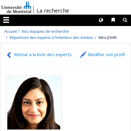
Passer
/
La recherche
au
contenu
Langues
Liens 
R
Menu
Accueil
Nos équipes de recherche
Répertoire des experts à l’intention des médias
Mira JOHRI
Retour à la liste des experts
Modifier son profil