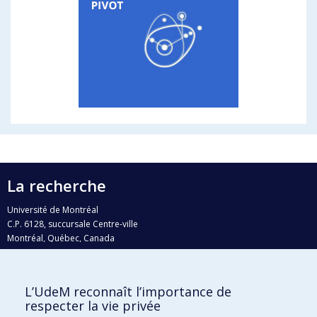
La recherche
Université de Montréal
C.P. 6128, succursale Centre-ville
Montréal, Québec, Canada
H3C 3J7
Courriel:
recherche@umontreal.ca
L’UdeM reconnaît l’importance de
Qui fait quoi?
respecter la vie privée