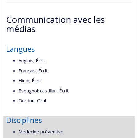
Page
Site
LinkedIn
Google
Autre
Autre
professionnelle
web
Scholar
site
site
Communication avec les
(faculté,département,école)
de
web
web
médias
l’unité
de
recherche
Langues
Anglais, Écrit
Français, Écrit
Hindi, Écrit
Espagnol; castillan, Écrit
Ourdou, Oral
Disciplines
Médecine préventive