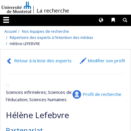
Passer
/
La recherche
au
contenu
Langues
Liens 
R
Menu
Accueil
Nos équipes de recherche
Répertoire des experts à l’intention des médias
Hélène LEFEBVRE
Retour à la liste des experts
Modifier son profil
Sciences infirmières
; Sciences de
Profil de recherche
l’éducation
; Sciences humaines
Hélène Lefebvre
Partenariat