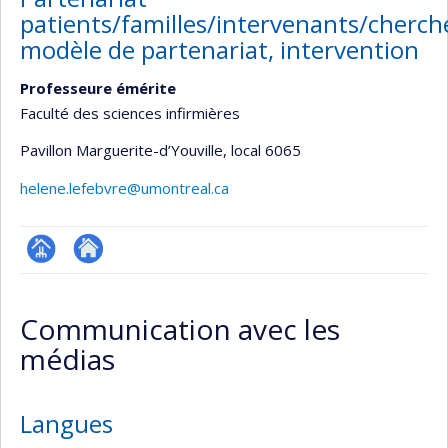
patients/familles/intervenants/cherch
modèle de partenariat, intervention
Professeure émérite
Faculté des sciences infirmières
Pavillon Marguerite-d’Youville
, local 6065
helene.lefebvre@umontreal.ca
Page
Site
professionnelle
web
Communication avec les
(faculté,département,école)
de
médias
l’unité
de
recherche
Langues