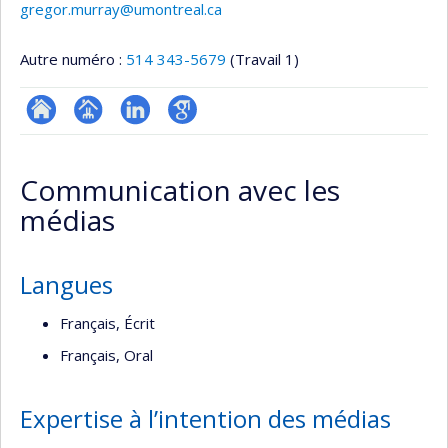
gregor.murray@umontreal.ca
Autre numéro :
514 343-5679
(Travail 1)
ResearchGate
Page
LinkedIn
Google
professionnelle
Scholar
Communication avec les
(faculté,département,école)
médias
Langues
Français, Écrit
Français, Oral
Expertise à l’intention des médias