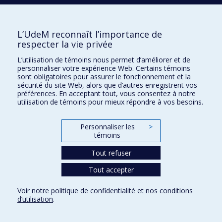
H3C 3J7
Courriel:
recherche@umontreal.ca
L’UdeM reconnaît l’importance de
Qui fait quoi?
respecter la vie privée
Nous trouver
L’utilisation de témoins nous permet d’améliorer et de
personnaliser votre expérience Web. Certains témoins
Plan du site
sont obligatoires pour assurer le fonctionnement et la
sécurité du site Web, alors que d’autres enregistrent vos
Accessibilité
préférences. En acceptant tout, vous consentez à notre
utilisation de témoins pour mieux répondre à vos besoins.
Personnaliser les
>
témoins
Tout refuser
Tout accepter
Confidentialité
Voir notre
politique de confidentialité
et nos
conditions
Conditions d’utilisation
d’utilisation
.
Paramètres des témoins
Université de