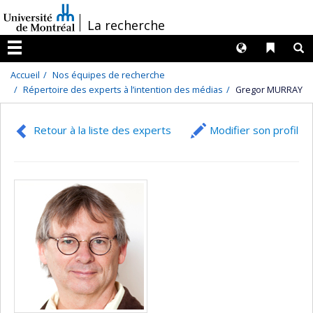
Passer
/
La recherche
au
contenu
Langues
Liens 
R
Menu
Accueil
Nos équipes de recherche
Répertoire des experts à l’intention des médias
Gregor MURRAY
Retour à la liste des experts
Modifier son profil