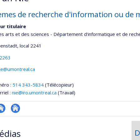
èmes de recherche d'information ou de 
ur titulaire
es arts et des sciences - Département d'informatique et de rech
senstadt
, local 2241
-2263
nie@umontreal.ca
méro :
514 343-5834
(Télécopieur)
riel :
nie@iro.umontreal.ca
(Travail)
te
Autre
onnelle
eb
site
édias
D
,département,école)
e
web