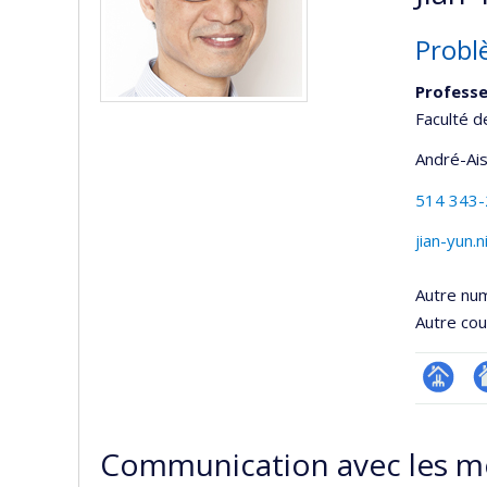
Probl
Professe
Faculté d
André-Ai
514 343
jian-yun.
Autre nu
Autre cour
Page
Si
professi
w
Communication avec les m
(faculté
d