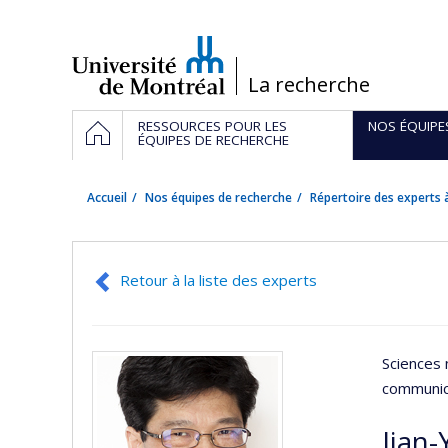
Passer
au
contenu
/
La recherche
Navigation
ACCUEIL
RESSOURCES POUR LES
NOS ÉQUIPE
principale
ÉQUIPES DE RECHERCHE
Accueil
Nos équipes de recherche
Répertoire des experts à
Retour à la liste des experts
Sciences 
communic
Jian-