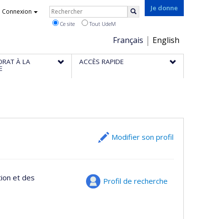
Rechercher
Je donne
Connexion
Rechercher
Ce site
Tout UdeM
Choix
Français
English
de
ORAT À LA
ACCÈS RAPIDE
la
E
langue
Modifier son profil
tion et des
Profil de recherche