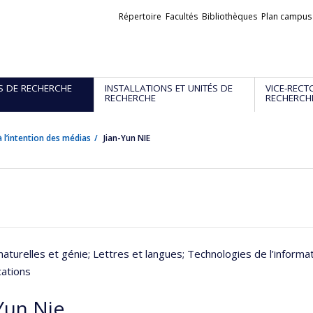
Liens
Répertoire
Facultés
Bibliothèques
Plan campus
externes
S DE RECHERCHE
INSTALLATIONS ET UNITÉS DE
VICE-RECT
RECHERCHE
RECHERCH
 l’intention des médias
Jian-Yun NIE
naturelles et génie
; Lettres et langues
; Technologies de l’informa
ations
Yun Nie