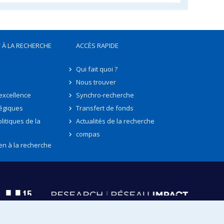
 À LA RECHERCHE
ACCÈS RAPIDE
Qui fait quoi ?
Nous trouver
'excellence
Synchro-recherche
tégiques
Transfert de fonds
litiques de la
Actualités de la recherche
compas
en à la recherche