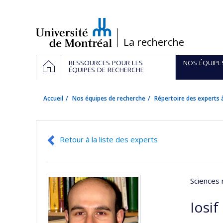
Passer
au
contenu
/
La recherche
Navigation
ACCUEIL
RESSOURCES POUR LES
NOS ÉQUIPE
principale
ÉQUIPES DE RECHERCHE
Accueil
Nos équipes de recherche
Répertoire des experts à
Retour à la liste des experts
Sciences 
Iosif