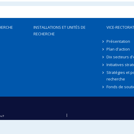
HERCHE
INSTALLATIONS ET UNITÉS DE
VICE-RECTORAT
RECHERCHE
Présentation
Plan d'action
Dix secteurs d
Initiatives stra
Stratégies et po
recherche
Fonds de souti
oi?
ver