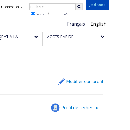
Rechercher
Je donne
Connexion
Rechercher
Ce site
Tout UdeM
Choix
Français
English
de
ORAT À LA
ACCÈS RAPIDE
la
E
langue
Modifier son profil
Profil de recherche