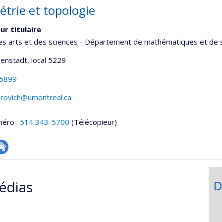
trie et topologie
ur titulaire
es arts et des sciences - Département de mathématiques et de s
senstadt
, local 5229
-5899
terovich@umontreal.ca
méro :
514 343-5700
(Télécopieur)
utre
onnelle
te
édias
D
,département,école)
eb