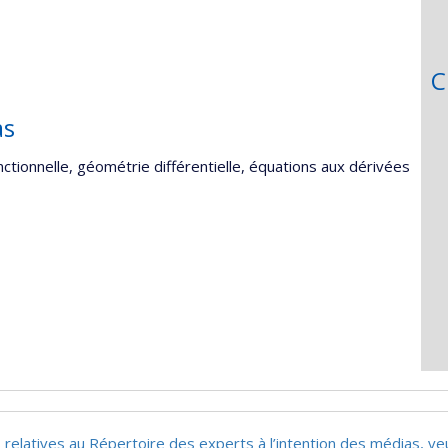
C
as
ctionnelle, géométrie différentielle, équations aux dérivées
 relatives au Répertoire des experts à l’intention des médias, ve