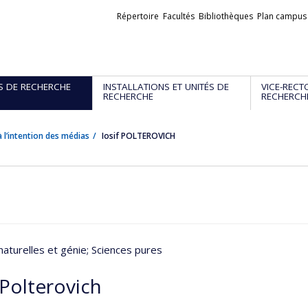
Liens
Répertoire
Facultés
Bibliothèques
Plan campus
externes
S DE RECHERCHE
INSTALLATIONS ET UNITÉS DE
VICE-RECT
RECHERCHE
RECHERCH
 l’intention des médias
Iosif POLTEROVICH
naturelles et génie
; Sciences pures
 Polterovich