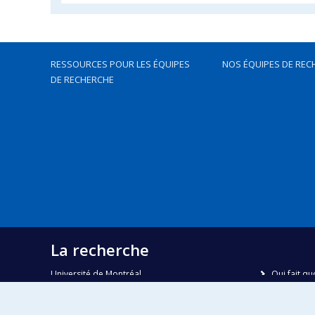
RESSOURCES POUR LES ÉQUIPES
NOS ÉQUIPES DE REC
DE RECHERCHE
La recherche
Université de Montréal
Qui fait qu
C.P. 6128, succursale Centre-ville
Nous trou
Montréal, Québec, Canada