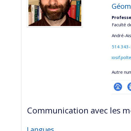
Géomé
Professe
Faculté d
André-Ai
514 343
iosif.pol
Autre nu
Page
A
professi
si
Communication avec les m
(faculté
w
Langues