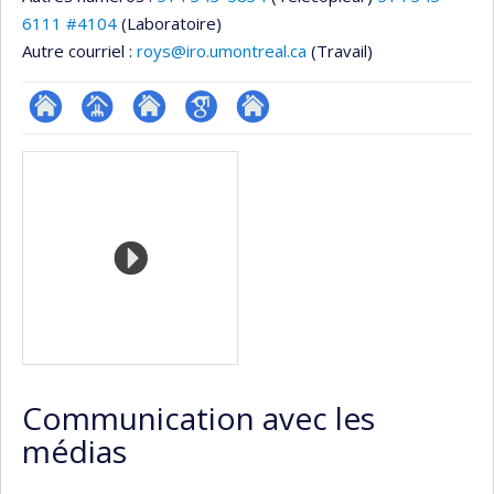
6111 #4104
(Laboratoire)
Autre courriel :
roys@iro.umontreal.ca
(Travail)
ResearchGate
Page
Site
Google
Autre
Médias
professionnelle
web
Scholar
site
(faculté,département,école)
de
web
l’unité
de
recherche
Communication avec les
médias