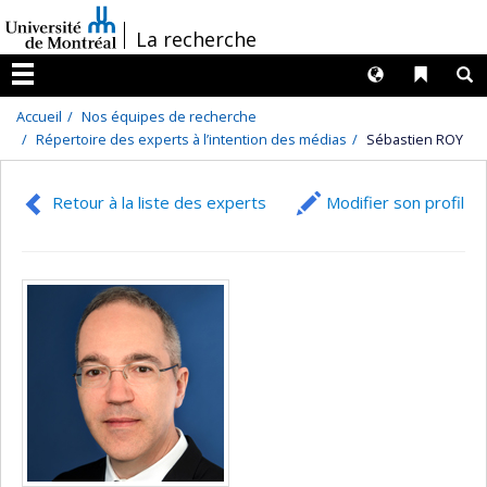
Passer
/
La recherche
au
contenu
Langues
Liens 
R
Menu
Accueil
Nos équipes de recherche
Répertoire des experts à l’intention des médias
Sébastien ROY
Retour à la liste des experts
Modifier son profil