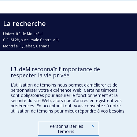
La recherche
Université de Montréal
C.P. 6128, succursale Centre-ville
Montréal, Québec, Canada
H3C 3J7
Courriel:
recherche@umontreal.ca
L’UdeM reconnaît l’importance de
respecter la vie privée
Qui fait quoi?
Nous trouver
L’utilisation de témoins nous permet d’améliorer et de
personnaliser votre expérience Web. Certains témoins
Plan du site
sont obligatoires pour assurer le fonctionnement et la
sécurité du site Web, alors que d’autres enregistrent vos
Accessibilité
préférences. En acceptant tout, vous consentez à notre
utilisation de témoins pour mieux répondre à vos besoins.
Personnaliser les
>
témoins