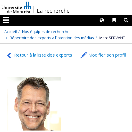
Passer
/
La recherche
au
contenu
Langues
Liens 
R
Menu
Accueil
Nos équipes de recherche
Répertoire des experts à l’intention des médias
Marc SERVANT
Retour à la liste des experts
Modifier son profil