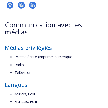
Page
PubMed
LinkedIn
professionnelle
Communication avec les
(faculté,département,école)
médias
Médias privilégiés
Presse écrite (imprimé, numérique)
Radio
Télévision
Langues
Anglais, Écrit
Français, Écrit