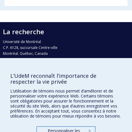
La recherche
Université de Montréal
C.P. 6128, succursale Centre-ville
Montréal, Québec, Canada
H3C 3J7
Courriel:
recherche@umontreal.ca
L’UdeM reconnaît l’importance de
Qui fait quoi?
respecter la vie privée
Nous trouver
L’utilisation de témoins nous permet d’améliorer et de
personnaliser votre expérience Web. Certains témoins
Plan du site
sont obligatoires pour assurer le fonctionnement et la
sécurité du site Web, alors que d’autres enregistrent vos
Accessibilité
préférences. En acceptant tout, vous consentez à notre
utilisation de témoins pour mieux répondre à vos besoins.
Personnaliser les
>