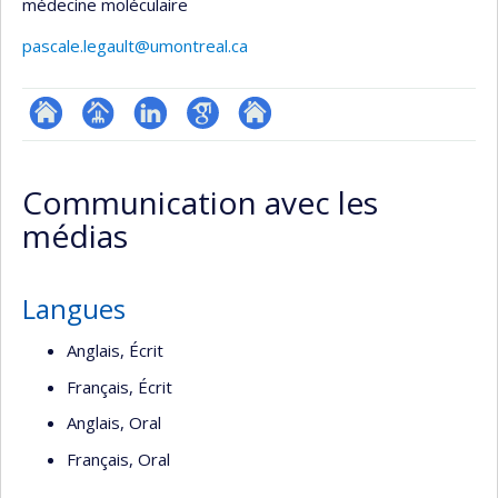
médecine moléculaire
pascale.legault@umontreal.ca
ResearchGate
Page
LinkedIn
Google
Autre
professionnelle
Scholar
site
Communication avec les
(faculté,département,école)
web
médias
Langues
Anglais, Écrit
Français, Écrit
Anglais, Oral
Français, Oral