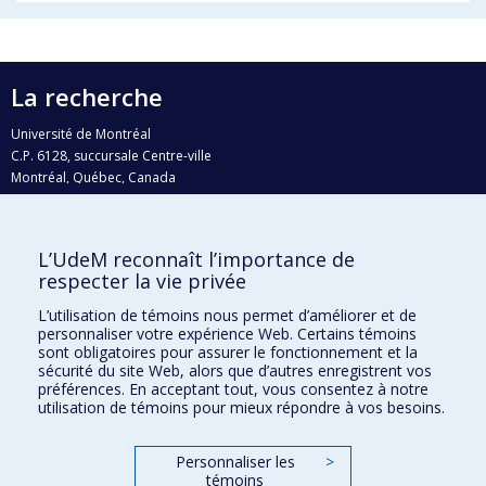
La recherche
Université de Montréal
C.P. 6128, succursale Centre-ville
Montréal, Québec, Canada
H3C 3J7
Courriel:
recherche@umontreal.ca
L’UdeM reconnaît l’importance de
Qui fait quoi?
respecter la vie privée
Nous trouver
L’utilisation de témoins nous permet d’améliorer et de
personnaliser votre expérience Web. Certains témoins
Plan du site
sont obligatoires pour assurer le fonctionnement et la
sécurité du site Web, alors que d’autres enregistrent vos
Accessibilité
préférences. En acceptant tout, vous consentez à notre
utilisation de témoins pour mieux répondre à vos besoins.
Personnaliser les
>
témoins